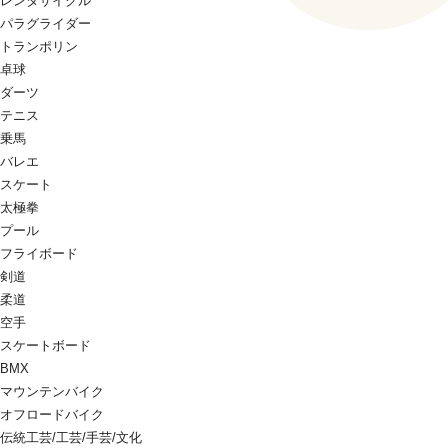
レンタサイクル
パラグライダー
トランポリン
卓球
ダーツ
テニス
乗馬
バレエ
スケート
太極拳
プール
フライボード
剣道
柔道
空手
スケートボード
BMX
マウンテンバイク
オフロードバイク
伝統工芸/工芸/手芸/文化