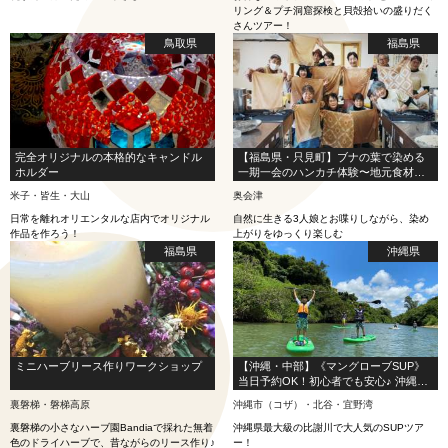
リング＆プチ洞窟探検と貝殻拾いの盛りだく
さんツアー！
鳥取県
福島県
完全オリジナルの本格的なキャンドル
【福島県・只見町】ブナの葉で染める
ホルダー
一期一会のハンカチ体験〜地元食材を
使った郷土料理付き〜
米子・皆生・大山
奥会津
日常を離れオリエンタルな店内でオリジナル
自然に生きる3人娘とお喋りしながら、染め
作品を作ろう！
上がりをゆっくり楽しむ
福島県
沖縄県
ミニハーブリース作りワークショップ
【沖縄・中部】《マングローブSUP》
当日予約OK！初心者でも安心♪ 沖縄亜
熱帯の自然を満喫！大人気のSUPツア
裏磐梯・磐梯高原
沖縄市（コザ）・北谷・宜野湾
ー
裏磐梯の小さなハーブ園Bandiaで採れた無着
沖縄県最大級の比謝川で大人気のSUPツア
色のドライハーブで、昔ながらのリース作り♪
ー！