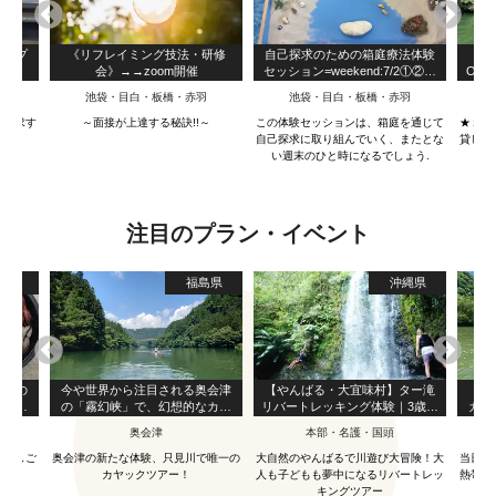
アップ
《リフレイミング技法・研修
自己探求のための箱庭療法体験
【
会》→→zoom開催
セッション=weekend:7/2①②、
OK
7/9①②
ーブ
寺
池袋・目白・板橋・赤羽
池袋・目白・板橋・赤羽
沖
タ無
を探求す
～面接が上達する秘訣!!～
この体験セッションは、箱庭を通じて
★１日
自己探求に取り組んでいく、またとな
貸し出
い週末のひと時になるでしょう.
注目のプラン・イベント
島県
福島県
沖縄県
染めの
今や世界から注目される奥会津
【やんばる・大宜味村】ター滝
【沖
縄腕輪
の「霧幻峡」で、幻想的なカヤ
リバートレッキング体験｜3歳か
カヤ
ックツアー！
ら参加OK・約3時間｜写真＆動
を満
奥会津
本部・名護・国頭
沖
画無料
★２
写
る手しご
奥会津の新たな体験、只見川で唯一の
大自然のやんばるで川遊び大冒険！大
当日予
カヤックツアー！
人も子どもも夢中になるリバートレッ
熱帯の
キングツアー