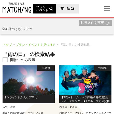
地域の魅力が見つかるシェアベースマッチング
プラン・
商 品
イベント
検索条件を変更
全33件のうち1～33件
トップ
プラン・イベントを見つける
『雨の日』の検索結果
『雨の日』 の検索結果
開催中のみ表示
広島県
沖縄県
オンライン乳がんケアヨガ
【3歳～】『カヤック探検＆青の洞窟シ
ュノーケリング』★1グループ完全貸切
広島・宮島
西海岸・東海岸
乳がんの方のための やさしいヨガ
お得なセットプラン♪ カヤックとシュノーケ