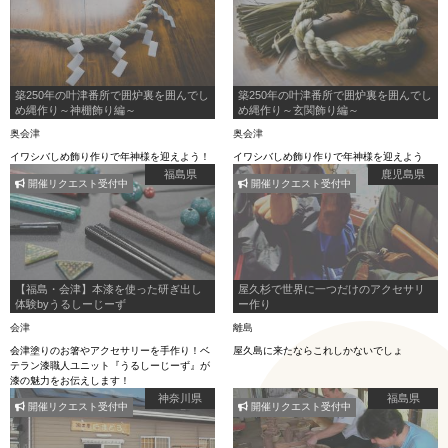
築250年の叶津番所で囲炉裏を囲んでし
築250年の叶津番所で囲炉裏を囲んでし
め縄作り～神棚飾り編～
め縄作り～玄関飾り編～
奥会津
奥会津
イワシバしめ飾り作りで年神様を迎えよう！
イワシバしめ飾り作りで年神様を迎えよう
福島県
鹿児島県
開催リクエスト受付中
開催リクエスト受付中
【福島・会津】本漆を使った研ぎ出し
屋久杉で世界に一つだけのアクセサリ
体験byうるしーじーず
ー作り
会津
離島
会津塗りのお箸やアクセサリーを手作り！ベ
屋久島に来たならこれしかないでしょ
テラン漆職人ユニット『うるしーじーず』が
漆の魅力をお伝えします！
神奈川県
福島県
開催リクエスト受付中
開催リクエスト受付中