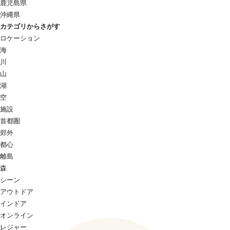
鹿児島県
沖縄県
カテゴリからさがす
ロケーション
海
川
山
湖
空
施設
首都圏
郊外
都心
離島
森
シーン
アウトドア
インドア
オンライン
レジャー