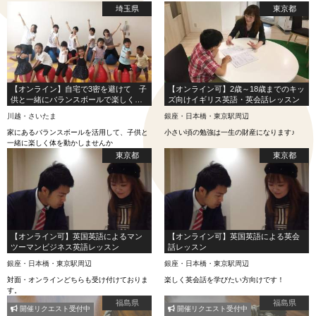
埼玉県
東京都
【オンライン】自宅で3密を避けて 子
【オンライン可】2歳～18歳までのキッ
供と一緒にバランスボールで楽しく体
ズ向けイギリス英語・英会話レッスン
を動かそう！
川越・さいたま
銀座・日本橋・東京駅周辺
家にあるバランスボールを活用して、子供と
小さい頃の勉強は一生の財産になります♪
一緒に楽しく体を動かしませんか
東京都
東京都
【オンライン可】英国英語によるマン
【オンライン可】英国英語による英会
ツーマンビジネス英語レッスン
話レッスン
銀座・日本橋・東京駅周辺
銀座・日本橋・東京駅周辺
対面・オンラインどちらも受け付けておりま
楽しく英会話を学びたい方向けです！
す。
福島県
福島県
開催リクエスト受付中
開催リクエスト受付中