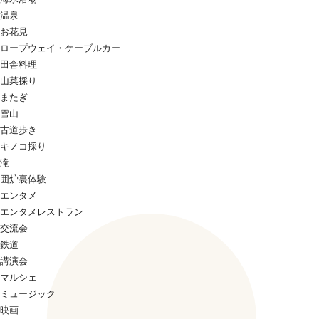
温泉
お花見
ロープウェイ・ケーブルカー
田舎料理
山菜採り
またぎ
雪山
古道歩き
キノコ採り
滝
囲炉裏体験
エンタメ
エンタメレストラン
交流会
鉄道
講演会
マルシェ
ミュージック
映画