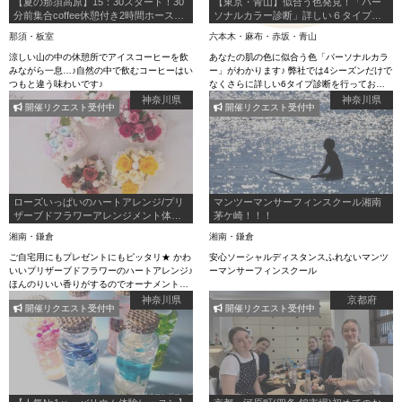
【夏の那須高原】15：30スタート！30
【東京・青山】似合う色発見！「パー
分前集合coffee休憩付き2時間ホースト
ソナルカラー診断」詳しい６タイプ診
レッキング
断で実施！外苑前駅より徒歩４分！
那須・板室
六本木・麻布・赤坂・青山
涼しい山の中の休憩所でアイスコーヒーを飲
あなたの肌の色に似合う色「パーソナルカラ
みながら一息…♪自然の中で飲むコーヒーはい
ー」がわかります♪ 弊社では4シーズンだけで
つもと違う味わいです♪
なくさらに詳しい6タイプ診断を行っており
ます。 ファッションやメイクでパーソナルカ
神奈川県
神奈川県
開催リクエスト受付中
開催リクエスト受付中
ラーを取り入れて魅力をアップさせましょう
ローズいっぱいのハートアレンジ/プリ
マンツーマンサーフィンスクール湘南
ザーブドフラワーアレンジメント体験
茅ケ崎！！！
◆3,800円(税別)
湘南・鎌倉
湘南・鎌倉
ご自宅用にもプレゼントにもピッタリ★ かわ
安心ソーシャルディスタンスふれないマンツ
いいプリザーブドフラワーのハートアレンジ♪
ーマンサーフィンスクール
ほんのりいい香りがするのでオーナメントに
も◎ 嬉しい無料のギフト用ラッピング付き
神奈川県
京都府
開催リクエスト受付中
開催リクエスト受付中