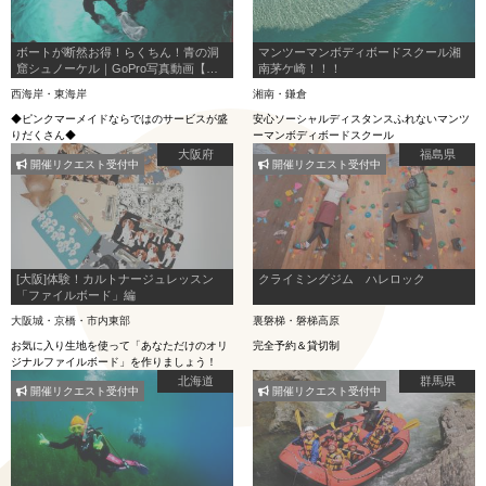
ボートが断然お得！らくちん！青の洞
マンツーマンボディボードスクール湘
窟シュノーケル｜GoPro写真動画【無
南茅ケ崎！！！
制限撮影】は当店だけ！餌やり・駐車
西海岸・東海岸
湘南・鎌倉
場・シャワー・ドライヤー全て無料
◆ピンクマーメイドならではのサービスが盛
安心ソーシャルディスタンスふれないマンツ
りだくさん◆
ーマンボディボードスクール
大阪府
福島県
開催リクエスト受付中
開催リクエスト受付中
[大阪]体験！カルトナージュレッスン
クライミングジム ハレロック
「ファイルボード」編
大阪城・京橋・市内東部
裏磐梯・磐梯高原
お気に入り生地を使って「あなただけのオリ
完全予約＆貸切制
ジナルファイルボード」を作りましょう！
北海道
群馬県
開催リクエスト受付中
開催リクエスト受付中