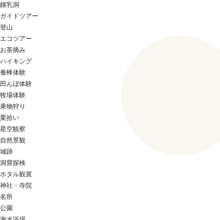
鍾乳洞
ガイドツアー
登山
エコツアー
お茶摘み
ハイキング
養蜂体験
田んぼ体験
牧場体験
果物狩り
栗拾い
星空観察
自然景観
城跡
洞窟探検
ホタル観賞
神社・寺院
名所
公園
海水浴場