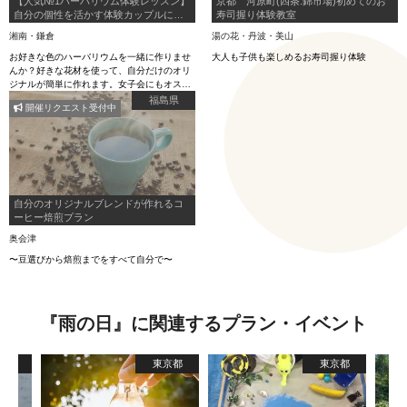
【人気№1ハーバリウム体験レッスン】
京都 河原町(四条.錦市場)初めてのお
自分の個性を活かす体験カップルにオ
寿司握り体験教室
ススメ！JR藤沢駅南口徒歩６分アクセ
湘南・鎌倉
湯の花・丹波・美山
ス◎湘南観光の合間に♪ 完成後は、映
えスポットで好きなだけ撮影OK!!
お好きな色のハーバリウムを一緒に作りませ
大人も子供も楽しめるお寿司握り体験
んか？好きな花材を使って、自分だけのオリ
ジナルが簡単に作れます。女子会にもオスス
メ！みんなで思い出作りにいかがでしょう
福島県
開催リクエスト受付中
か。LEDライトをセットも◎
自分のオリジナルブレンドが作れるコ
ーヒー焙煎プラン
奥会津
〜豆選びから焙煎までをすべて自分で〜
『雨の日』に関連するプラン・イベント
京都
東京都
東京都