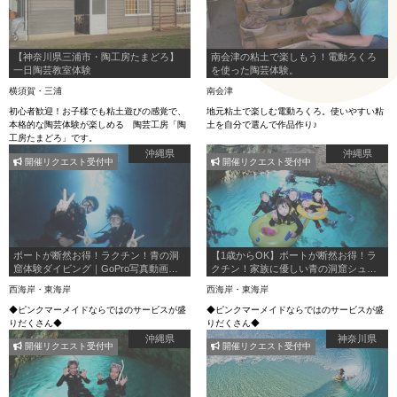
【神奈川県三浦市・陶工房たまどろ】
南会津の粘土で楽しもう！電動ろくろ
一日陶芸教室体験
を使った陶芸体験。
横須賀・三浦
南会津
初心者歓迎！お子様でも粘土遊びの感覚で、
地元粘土で楽しむ電動ろくろ。使いやすい粘
本格的な陶芸体験が楽しめる 陶芸工房「陶
土を自分で選んで作品作り♪
工房たまどろ」です。
沖縄県
沖縄県
開催リクエスト受付中
開催リクエスト受付中
ボートが断然お得！ラクチン！青の洞
【1歳からOK】ボートが断然お得！ラ
窟体験ダイビング｜GoPro写真動画
クチン！家族に優しい青の洞窟シュノ
【無制限撮影は当店だけ】・シャワ
ーケリング｜1組貸切で安心｜GoPro写
西海岸・東海岸
西海岸・東海岸
ー・ドライヤー・駐車場すべて無料！1
真動画｜魚エサやり｜駐車場・シャワ
組貸切制
ー・ドライヤー付き
◆ピンクマーメイドならではのサービスが盛
◆ピンクマーメイドならではのサービスが盛
りだくさん◆
りだくさん◆
沖縄県
神奈川県
開催リクエスト受付中
開催リクエスト受付中