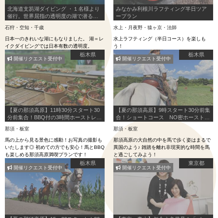
北海道支笏湖ダイビング ・１名様より
みなかみ利根川ラフティング半日ツア
催行。世界屈指の透明度の湖で潜る。
ープラン
午前2DIVE(午後から参加2DIVEも可
石狩・空知・千歳
水上・月夜野・猿ヶ京・法師
能）
日本一のきれいな湖にもなりました。 湖＝レ
水上ラフティング（半日コース）を楽しも
イクダイビングでは日本有数の透明度。
う！
栃木県
栃木県
開催リクエスト受付中
開催リクエスト受付中
【夏の那須高原】11時30分スタート30
【夏の那須高原】9時スタート30分前集
分前集合！BBQ付の3時間ホーストレッ
合！ショートコース NO密ホーストレ
キング！
ッキング！
那須・板室
那須・板室
馬の上から見る景色に感動！お写真の撮影も
那須高原の大自然の中を馬で歩く姿はまるで
いたします◎ 初めての方でも安心！馬とBBQ
異国のよう♪ 雑踏を離れ非現実的な時間を馬
も楽しめる那須高原満喫プランです！
と過ごしてみよう！
栃木県
東京都
開催リクエスト受付中
開催リクエスト受付中