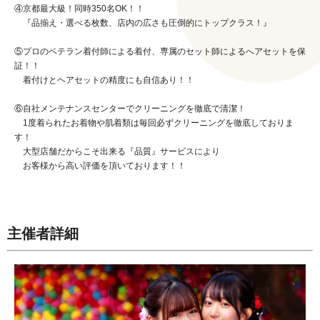
④京都最大級！同時350名OK！！
『品揃え・選べる枚数、店内の広さも圧倒的にトップクラス！』
⑤プロのベテラン着付師による着付、専属のセット師によるへアセットを保
証！！
着付けとヘアセットの精度にも自信あり！！
⑥自社メンテナンスセンターでクリーニングを徹底で清潔！
1度着られたお着物や肌着類は毎回必ずクリーニングを徹底しておりま
す！
大型店舗だからこそ出来る『品質』サービスにより
お客様から高い評価を頂いております！！
主催者詳細