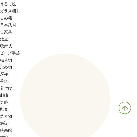
うるし絵
ガラス細工
しめ縄
日本武術
古家具
鍛金
歌舞伎
ビーズ手芸
織り物
染め物
座禅
茶道
着付け
刺繍
史跡
彫金
焼き物
施設
映画館