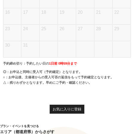
16
17
18
19
20
21
22
23
24
25
26
27
28
29
30
31
予約締め切り：予約したい日の
1日前 0時59分まで
◎：お申込と同時に受入可（予約確定）となります。
○：お申込後、主催者からの受入可否の返信をもって予約確定となります。
△：残りわずかとなります。早めにご予約・確認ください。
お気に入りに登録
プラン・イベントを見つける
エリア（都道府県）からさがす