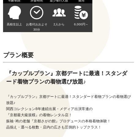
年齢制限
所要時間
最少催行人数
費用
高校生以上
お着付おおよそ
2人から
6,000円～
30分
プラン概要
『カップルプラン』京都デートに最適！スタンダ
ード着物プランの着物選び放題♪
『カップルプラン』京都デートに最適！スタンダード着物プランの着物選び
放題♪
関西コレクション8年連続出展・メディア出演常連の
『京都最大級規模』の着物レンタル店！
振袖･袴の老舗『京都さがの館』プロデュースの本格着物体験！
品揃え・選べる枚数・店内の広さも圧倒的トップクラス！