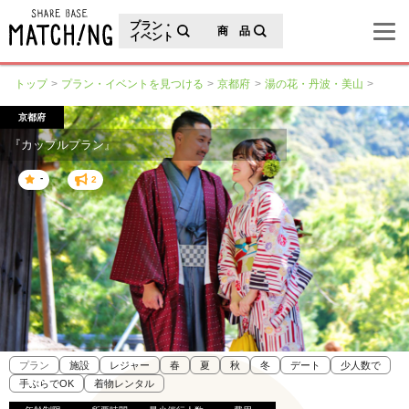
地域の魅力が見つかるシェアベースマッチング
プラン・
商 品
イベント
トップ
プラン・イベントを見つける
京都府
湯の花・丹波・美山
京都府
『カップルプラン』
-
2
プラン
施設
レジャー
春
夏
秋
冬
デート
少人数で
手ぶらでOK
着物レンタル