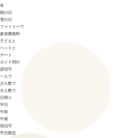
冬
雨の日
雪の日
ファミリーで
参加費無料
子どもと
ペットと
デート
ガイド同行
貸切可
一人で
少人数で
大人数で
日帰り
半日
午前
午後
宿泊可
平日限定