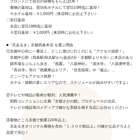
フロントにて自分の荷物をもらえばOK！
着物の返却は、宿泊先ホテルにて翌日10時迄に返却！
※ホテル返却：￥1,500円（来店時にお伝え下さい）
〇翌日返却
当店に翌日18時迄に返却
※翌日返却：￥1,000円（来店時にお伝え下さい）
■『京あるき』京都四条本店 を選ぶ理由
①京都中心街に一番近く、どこに遊びに行くのにも『アクセス抜群！』
京都中心部（四条駅/烏丸駅から徒歩2分・京都駅より６分）に本店があり
錦市場をぶらぶら歩き、『祇園』『八坂神社』『清水寺』『八坂庚申堂』
『高台寺』等の『祇園東山エリア』『伏見稲荷』や『嵐山』…
どこへでもアクセス抜群！
ホテル・旅館の多いエリアなので、スケジュールが組みやすいですよ♪
②テレビや雑誌の取材が殺到、人気沸騰中！
関西コレクションに出展『京都さがの館』プロデュースの当店。
テレビや雑誌等のメディアで確かな実績を残す当店にお任せください♪
③着物どころ京都で創業120年以上。
京あるきオリジナル着物を含め『１,０００枚以上』の確かな品ぞろえと
品質で安心！