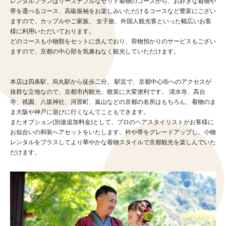
レンタルプランはリーズナブルなセット着物のコースから、お好きな着物や
帯を選べるコース、高級振袖をお楽しみいただけるコースなど豊富にござい
ますので、カップルやご家族、 女子旅、外国人観光客といった幅広いお客
様に利用いただいております。
どのコースも小物類をセットに含んでおり、荷物預かりのサービスもござい
ますので、京都の中心部を気兼ねなく観光していただけます。
本店は四条駅、烏丸駅から徒歩二分。 駅近で、京都中心街へのアクセスが
抜群な立地なので、京都市内観光、散策に大変便利です。 清水寺、高台
寺、祇園、八坂神社、河原町、嵐山などの京都の名所はもちろん、着物のま
ま大阪や神戸に遊びに行くなんてこともできます。
またオプション(別途追加料金)として、プロのヘアスタイリストがお客様に
お似合いの和装へアセットをいたします。衿や帯をグレードアップし、小物
レンタルをプラスしてより華やかな着物スタイルで京都観光を楽しんでいた
だけます。