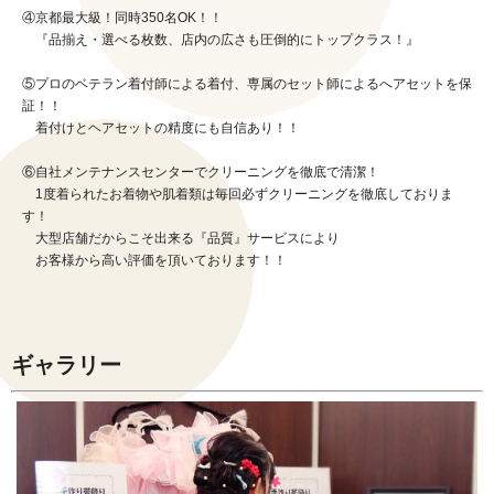
④京都最大級！同時350名OK！！
『品揃え・選べる枚数、店内の広さも圧倒的にトップクラス！』
⑤プロのベテラン着付師による着付、専属のセット師によるへアセットを保
証！！
着付けとヘアセットの精度にも自信あり！！
⑥自社メンテナンスセンターでクリーニングを徹底で清潔！
1度着られたお着物や肌着類は毎回必ずクリーニングを徹底しておりま
す！
大型店舗だからこそ出来る『品質』サービスにより
お客様から高い評価を頂いております！！
ギャラリー