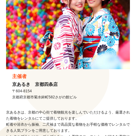
主催者
京あるき 京都四条店
〒604-8154
京都府
京都市
菊水鉾町582さがの館ビル
京あるきは、京都の中心街で着物観光を楽しんでいただけるよう、厳選され
た着物をレンタルにてご提供しております。
町着や浴衣から振袖、二尺袖まで高品質な着物をお手軽な価格でレンタルで
きる人気プランをご用意しております。