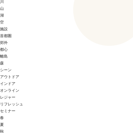
川
山
湖
空
施設
首都圏
郊外
都心
離島
森
シーン
アウトドア
インドア
オンライン
レジャー
リフレッシュ
セミナー
春
夏
秋