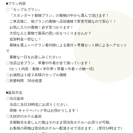
■プラン内容
〇『カップルプラン』
『スタンダード着物プラン』の着物の中から選んで頂けます！
ご来店後に、他プランの着物へ店頭価格で変更可能なので安心！！
お気に入りの着物！必ず見つかります！
大切な人と着物で最高の思い出をつくりませんか？
追加料金一切なし！
着物を選ぶ＋ベテラン着付師による着付＋専属セット師によるへアセット
で
素敵な一日をお楽しみください♪
〇当店は全プラン、草履や巾着が全て揃っています！
(セット内容：着物＋半巾帯＋草履＋巾着＋小物一式)
〇お値段は１組２名様のカップル価格
〇所要時間 30分程度
■返却方法
〇当日返却
当店に当日18時迄にお戻りください。
荷物･キャリーバック等はお預かりします！
〇大好評のホテル返却
京都観光を楽しんだ後はそのまま宿泊先ホテルへお戻りが可能。
お客様の荷物は宿泊先ホテルへ配達させて頂きます。（受付14時まで）