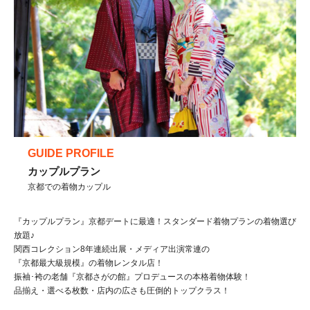
GUIDE PROFILE
カップルプラン
京都での着物カップル
『カップルプラン』京都デートに最適！スタンダード着物プランの着物選び
放題♪
関西コレクション8年連続出展・メディア出演常連の
『京都最大級規模』の着物レンタル店！
振袖･袴の老舗『京都さがの館』プロデュースの本格着物体験！
品揃え・選べる枚数・店内の広さも圧倒的トップクラス！