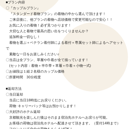
■プラン内容
〇『カップルプラン』
『スタンダード着物プラン』の着物の中から選んで頂けます！
ご来店後に、他プランの着物へ店頭価格で変更可能なので安心！！
お気に入りの着物！必ず見つかります！
大切な人と着物で最高の思い出をつくりませんか？
追加料金一切なし！
着物を選ぶ＋ベテラン着付師による着付＋専属セット師によるへアセット
で
素敵な一日をお楽しみください♪
〇当店は全プラン、草履や巾着が全て揃っています！
(セット内容：着物＋半巾帯＋草履＋巾着＋小物一式)
〇お値段は１組２名様のカップル価格
〇所要時間 30分程度
■返却方法
〇当日返却
当店に当日18時迄にお戻りください。
荷物･キャリーバック等はお預かりします！
〇大好評のホテル返却
京都観光を楽しんだ後はそのまま宿泊先ホテルへお戻りが可能。
お客様の荷物は宿泊先ホテルへ配達させて頂きます。（受付14時まで）
フロントにて自分の荷物をもらえばOK！