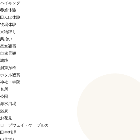
ハイキング
養蜂体験
田んぼ体験
牧場体験
果物狩り
栗拾い
星空観察
自然景観
城跡
洞窟探検
ホタル観賞
神社・寺院
名所
公園
海水浴場
温泉
お花見
ロープウェイ・ケーブルカー
田舎料理
山菜採り