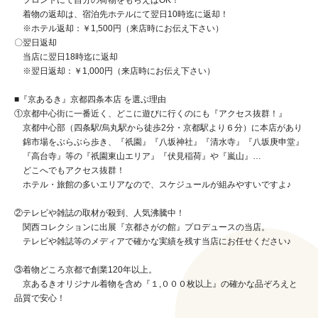
着物の返却は、宿泊先ホテルにて翌日10時迄に返却！
※ホテル返却：￥1,500円（来店時にお伝え下さい）
〇翌日返却
当店に翌日18時迄に返却
※翌日返却：￥1,000円（来店時にお伝え下さい）
■『京あるき』京都四条本店 を選ぶ理由
①京都中心街に一番近く、どこに遊びに行くのにも『アクセス抜群！』
京都中心部（四条駅/烏丸駅から徒歩2分・京都駅より６分）に本店があり
錦市場をぶらぶら歩き、『祇園』『八坂神社』『清水寺』『八坂庚申堂』
『高台寺』等の『祇園東山エリア』『伏見稲荷』や『嵐山』…
どこへでもアクセス抜群！
ホテル・旅館の多いエリアなので、スケジュールが組みやすいですよ♪
②テレビや雑誌の取材が殺到、人気沸騰中！
関西コレクションに出展『京都さがの館』プロデュースの当店。
テレビや雑誌等のメディアで確かな実績を残す当店にお任せください♪
③着物どころ京都で創業120年以上。
京あるきオリジナル着物を含め『１,０００枚以上』の確かな品ぞろえと
品質で安心！