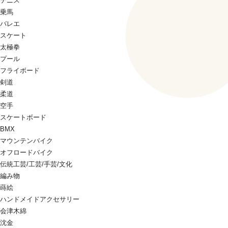
テニス
乗馬
バレエ
スケート
太極拳
プール
フライボード
剣道
柔道
空手
スケートボード
BMX
マウンテンバイク
オフロードバイク
伝統工芸/工芸/手芸/文化
編み物
蒔絵
ハンドメイドアクセサリー
会津木綿
沈金