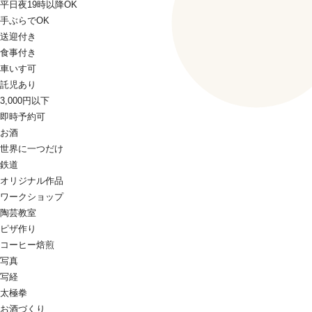
平日夜19時以降OK
手ぶらでOK
送迎付き
食事付き
車いす可
託児あり
3,000円以下
即時予約可
お酒
世界に一つだけ
鉄道
オリジナル作品
ワークショップ
陶芸教室
ピザ作り
コーヒー焙煎
写真
写経
太極拳
お酒づくり