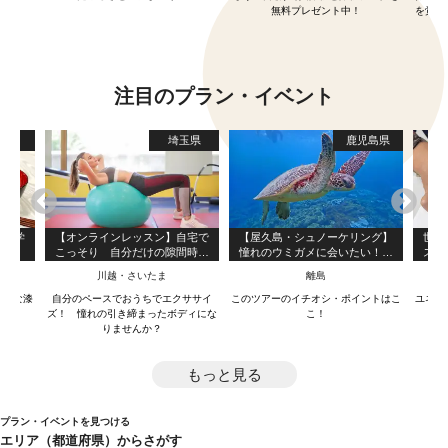
無料プレゼント中！
を覚え
注目のプラン・イベント
島県
埼玉県
鹿児島県
師に学
【オンラインレッスン】自宅で
【屋久島・シュノーケリング】
世界
験♪
こっそり 自分だけの隙間時間
憧れのウミガメに会いたい！ウ
スコ
でバランスボールでボデイメイ
ミガメと泳ぐシュノーケリング
川越・さいたま
離島
ク！
ツアー！（3時間）
好きな漆
自分のペースでおうちでエクササイ
このツアーのイチオシ・ポイントはこ
ユネス
験♪
ズ！ 憧れの引き締まったボディにな
こ！
技
りませんか？
もっと見る
プラン・イベントを見つける
エリア（都道府県）からさがす