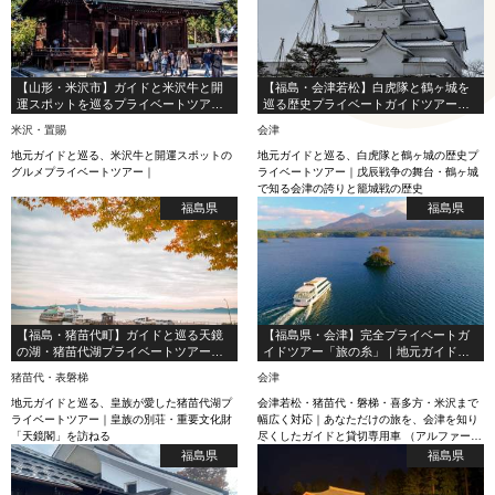
【山形・米沢市】ガイドと米沢牛と開
【福島・会津若松】白虎隊と鶴ヶ城を
運スポットを巡るプライベートツアー
巡る歴史プライベートガイドツアー｜
｜上杉神社・酒蔵・伝統体験
本郷焼体験付き
米沢・置賜
会津
地元ガイドと巡る、米沢牛と開運スポットの
地元ガイドと巡る、白虎隊と鶴ヶ城の歴史プ
グルメプライベートツアー｜
ライベートツアー｜戊辰戦争の舞台・鶴ヶ城
で知る会津の誇りと籠城戦の歴史
福島県
福島県
【福島・猪苗代町】ガイドと巡る天鏡
【福島県・会津】完全プライベートガ
の湖・猪苗代湖プライベートツアー｜
イドツアー「旅の糸」｜地元ガイドと
天鏡閣と皇族の歴史
巡るオーダーメイドの旅
猪苗代・表磐梯
会津
地元ガイドと巡る、皇族が愛した猪苗代湖プ
会津若松・猪苗代・磐梯・喜多方・米沢まで
ライベートツアー｜皇族の別荘・重要文化財
幅広く対応｜あなただけの旅を、会津を知り
「天鏡閣」を訪ねる
尽くしたガイドと貸切専用車 （アルファー
ド）で。
福島県
福島県