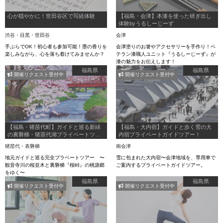
心が穏やかに！世田谷区で写経体験
【福島・会津】本漆を使った研ぎ出し
体験byうるしーじーず
渋谷・目黒・世田谷
会津
手ぶらでOK！初心者も参加可能！墨の香りを
会津塗りのお箸やアクセサリーを手作り！ベ
楽しみながら、心を落ち着けてみませんか？
テラン漆職人ユニット『うるしーじーず』が
漆の魅力をお伝えします！
福島県
福島県
開催リクエスト受付中
開催リクエスト受付中
【福島・猪苗代町】ガイドと巡る新緑
【福島・大内宿】ガイドと歩く雪の大
の裏磐梯・猪苗代湖プライベートツア
内宿プライベートガイドツアー！
ー｜花めぐりツアー
猪苗代・表磐梯
南会津
地元ガイドと巡る完全プラベートツアー 〜
雪に包まれた大内宿〜会津地域を、専用車で
観音寺川の桜並木と裏磐梯『桜峠』の桃源郷
ご案内するプライベートガイドツアー。
をゆく〜
福島県
福島県
開催リクエスト受付中
開催リクエスト受付中