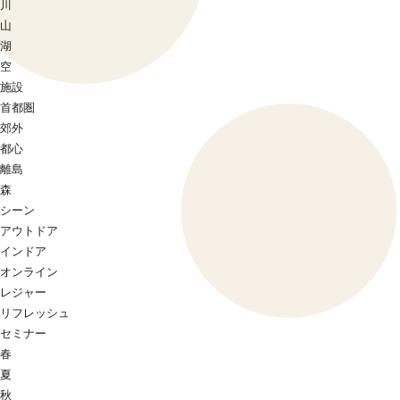
川
山
湖
空
施設
首都圏
郊外
都心
離島
森
シーン
アウトドア
インドア
オンライン
レジャー
リフレッシュ
セミナー
春
夏
秋