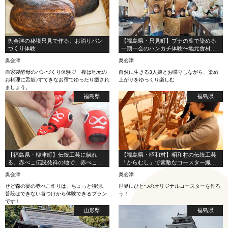
奥会津の秘境只見で作る。お泊りパン
【福島県・只見町】ブナの葉で染める
づくり体験
一期一会のハンカチ体験〜地元食材を
使った郷土料理付き〜
奥会津
奥会津
自家製酵母のパンづくり体験♡ 夜は地元の
自然に生きる3人娘とお喋りしながら、染め
お料理に舌鼓♪すてきなお宿でゆったり癒され
上がりをゆっくり楽しむ
ましょう。
福島県
福島県
【福島県・柳津町】伝統工芸に触れ
【福島県・昭和村】昭和村の伝統工芸
る。赤べこ伝説発祥の地で、赤べこの
「からむし」で素敵なコースター織り
首つけ・絵付け体験！
体験
奥会津
奥会津
せど森の宴の赤べこ作りは、ちょっと特別。
世界にひとつのオリジナルコースターを作ろ
普段はできない首つけから体験できるプラン
う！
です！
山形県
福島県