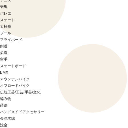
テニス
乗馬
バレエ
スケート
太極拳
プール
フライボード
剣道
柔道
空手
スケートボード
BMX
マウンテンバイク
オフロードバイク
伝統工芸/工芸/手芸/文化
編み物
蒔絵
ハンドメイドアクセサリー
会津木綿
沈金