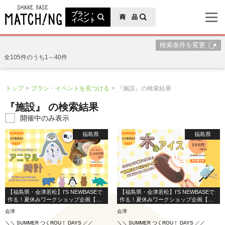
地域の魅力が見つかるシェアベースマッチング
プラン・
商 品
イベント
検索条件を変更
全105件のうち1～40件
トップ
プラン・イベントを見つける
『施設』の検索結果
『施設』 の検索結果
開催中のみ表示
福島県
福島県
【福島県・会津若松】I'S NEWBASEで
【福島県・会津若松】I'S NEWBASEで
作る！夏休みワークショップ企画【ア
作る！夏休みワークショップ企画【木
ニマル時計】
のアイス】
会津
会津
＼＼ SUMMER つくROU！ DAYS ／／
＼＼ SUMMER つくROU！ DAYS ／／