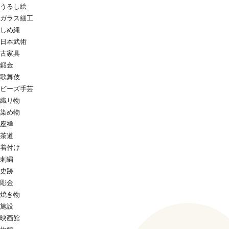
うるし絵
ガラス細工
しめ縄
日本武術
古家具
鍛金
歌舞伎
ビーズ手芸
織り物
染め物
座禅
茶道
着付け
刺繍
史跡
彫金
焼き物
施設
映画館