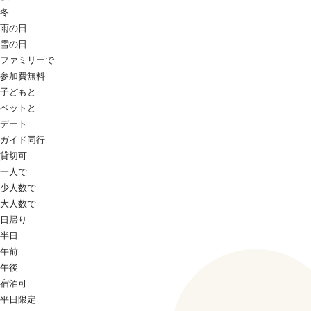
冬
雨の日
雪の日
ファミリーで
参加費無料
子どもと
ペットと
デート
ガイド同行
貸切可
一人で
少人数で
大人数で
日帰り
半日
午前
午後
宿泊可
平日限定