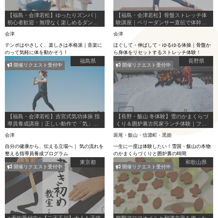
【福島・会津若松】ゆったりズンバ｜
【福島・会津若松】骨盤ストレッチ体
初心者歓迎・無理なく楽しめるダンス
験講座｜ベリーダンサー直伝で体幹強
エクササイズ
化＆姿勢改善
会津
会津
テンポはやさしく、楽しさは本格派｜音楽に
ほぐして・伸ばして・ゆるゆる体操｜骨盤か
のって気軽に体を動かそう！
ら身体をリセットするストレッチ体験！
福島県
長野県
開催リクエスト受付中
開催リクエスト受付中
【福島・会津若松】吉宮式気功体操 指
【長野・飯山 冬体験】雪のかまくらづ
導員養成講座｜正しい動作で「気」を
くり＆囲炉裏古民家ランチ体験｜ファ
巡らせる本格気功
ミリー・雪遊びOK
会津
斑尾・飯山・信濃町・黒姫
自分の健康から、伝える立場へ｜ 気の流れを
一生に一度は体験したい！雪国・飯山の本物
整える指導員養成プログラム
のかまくらづくりと囲炉裏の時間
東京都
和歌山県
開催リクエスト受付中
開催リクエスト受付中
⭐️予約受付中⭐️【二子玉川】大人も子供
熊野アロマオイルと和漢方薬を使った