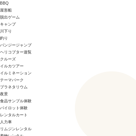
BBQ
屋形船
脱出ゲーム
キャンプ
川下り
釣り
バンジージャンプ
ヘリコプター遊覧
クルーズ
イルカツアー
イルミネーション
テーマパーク
プラネタリウム
夜景
食品サンプル体験
パイロット体験
レンタルカート
人力車
リムジンレンタル
着物レンタル