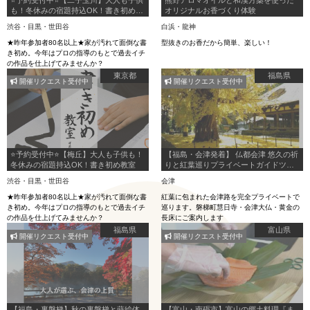
も！冬休みの宿題持込OK！書き初め教
オリジナルお香づくり体験
室
渋谷・目黒・世田谷
白浜・龍神
★昨年参加者80名以上★家が汚れて面倒な書
型抜きのお香だから簡単、楽しい！
き初め。今年はプロの指導のもとで過去イチ
の作品を仕上げてみませんか？
東京都
福島県
開催リクエスト受付中
開催リクエスト受付中
⭐️予約受付中⭐️【梅丘】大人も子供も！
【福島・会津発着】 仏都会津 悠久の祈
冬休みの宿題持込OK！書き初め教室
りと紅葉巡りプライベートガイドツア
ー ～慧日寺・会津大仏・長床～
渋谷・目黒・世田谷
会津
★昨年参加者80名以上★家が汚れて面倒な書
紅葉に包まれた会津路を完全プライベートで
き初め。今年はプロの指導のもとで過去イチ
巡ります。磐梯町慧日寺・会津大仏・黄金の
の作品を仕上げてみませんか？
長床にご案内します
福島県
富山県
開催リクエスト受付中
開催リクエスト受付中
【福島・裏磐梯】秋の裏磐梯と蒔絵体
【富山・南砺市】富山の郷土料理『ま