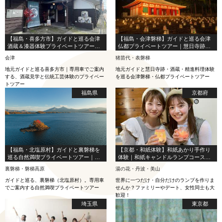
【福島・喜多方市】ガイドと巡る会津
【福島・会津磐梯】ガイドと巡る会津
酒蔵＆漆器体験プライベートツアー｜
仏都プライベートツアー｜慧日寺跡・
酒蔵＆伝統文化体験
酒蔵・精進料理体験
会津
猪苗代・表磐梯
地元ガイドと巡る喜多方市｜専用車でご案内
地元ガイドと慧日寺跡・酒蔵・精進料理体験
する、酒蔵見学と伝統工芸体験のプライベー
を巡る会津磐梯・仏都プライベートツアー
トツアー
福島県
京都府
【福島・北塩原村】ガイドと裏磐梯を
【京都・和紙体験】和紙あかり手作り
巡る自然満喫プライベートツアー｜森
体験｜和紙キャンドルランプコース｜
と湖の探勝路
当日完成・お持ち帰りOK
裏磐梯・磐梯高原
湯の花・丹波・美山
ガイドと巡る、裏磐梯（北塩原村）。専用車
世界に一つだけ・自分だけのランプを作りま
でご案内する自然満喫プライベートツアー
せんか？ファミリーやデート、女性同士も大
歓迎！
埼玉県
東京都