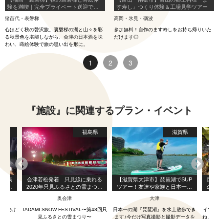
験を満喫｜完全プライベート送迎で巡
す寿し』つくり体験＆工場見学ツアー
る日帰りプレミアム旅
猪苗代・表磐梯
高岡・氷見・砺波
心ほどく秋の贅沢旅。裏磐梯の湖と山々を彩
参加無料！自作のます寿しをお持ち帰りいた
る秋景色を堪能しながら、会津の日本酒を味
だけます◎
わい、蒔絵体験で旅の思い出を形に。
1
2
3
『施設』に関連するプラン・イベント
島県
福島県
滋賀県
！相馬
会津若松発着 只見線に乗れる
【滋賀県大津市】琵琶湖でSUP
目黒
（宿泊
2020年只見ふるさとの雪まつり
ツアー！友達や家族と日本一の
の基
みなと
日帰りツアー
湖を満喫プラン｜京都駅から電
奥会津
大津
車で15分とアクセスも良好【今
だけ写真プレゼント付き】
いただけ
TADAMI SNOW FESTIVAL〜第48回只
日本一の湖『琵琶湖』を水上散歩でき
イマイ
す！
見ふるさとの雪まつり〜
ます♪今だけ写真撮影と撮影データを
ね…そ