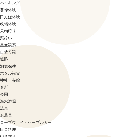
ハイキング
養蜂体験
田んぼ体験
牧場体験
果物狩り
栗拾い
星空観察
自然景観
城跡
洞窟探検
ホタル観賞
神社・寺院
名所
公園
海水浴場
温泉
お花見
ロープウェイ・ケーブルカー
田舎料理
山菜採り