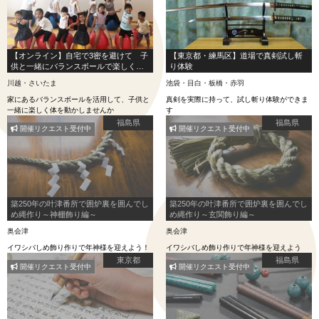
【オンライン】自宅で3密を避けて 子
【東京都・練馬区】道場で真剣試し斬
供と一緒にバランスボールで楽しく体
り体験
を動かそう！
川越・さいたま
池袋・目白・板橋・赤羽
家にあるバランスボールを活用して、子供と
真剣を実際に持って、試し斬り体験ができま
一緒に楽しく体を動かしませんか
す
福島県
福島県
開催リクエスト受付中
開催リクエスト受付中
築250年の叶津番所で囲炉裏を囲んでし
築250年の叶津番所で囲炉裏を囲んでし
め縄作り～神棚飾り編～
め縄作り～玄関飾り編～
奥会津
奥会津
イワシバしめ飾り作りで年神様を迎えよう！
イワシバしめ飾り作りで年神様を迎えよう
東京都
福島県
開催リクエスト受付中
開催リクエスト受付中