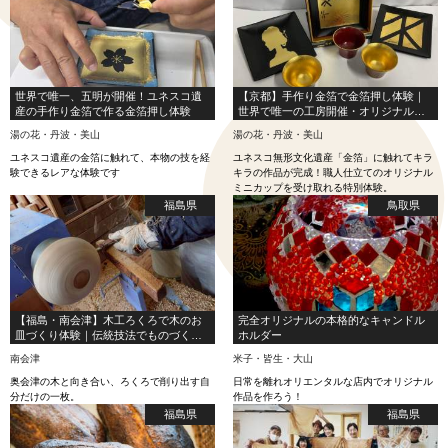
世界で唯一、五明が開催！ユネスコ遺
【京都】手作り金箔で金箔押し体験｜
産の手作り金箔で作る金箔押し体験
世界で唯一の工房開催・オリジナルミ
ニカップ（面金 or 黄金）付き
湯の花・丹波・美山
湯の花・丹波・美山
ユネスコ遺産の金箔に触れて、本物の技を経
ユネスコ無形文化遺産「金箔」に触れてキラ
験できるレアな体験です
キラの作品が完成！職人仕立てのオリジナル
ミニカップを受け取れる特別体験。
福島県
鳥取県
【福島・南会津】木工ろくろで木のお
完全オリジナルの本格的なキャンドル
皿づくり体験｜伝統技法でものづくり
ホルダー
に挑戦
南会津
米子・皆生・大山
奥会津の木と向き合い、ろくろで削り出す自
日常を離れオリエンタルな店内でオリジナル
分だけの一枚。
作品を作ろう！
福島県
福島県