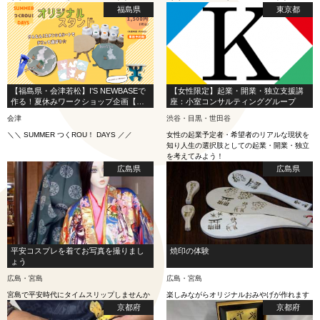
福島県
東京都
【福島県・会津若松】I'S NEWBASEで
【女性限定】起業・開業・独立支援講
作る！夏休みワークショップ企画【オ
座：小室コンサルティンググループ
リジナルスタンド】
会津
渋谷・目黒・世田谷
＼＼ SUMMER つくROU！ DAYS ／／
女性の起業予定者・希望者のリアルな現状を
知り人生の選択肢としての起業・開業・独立
を考えてみよう！
広島県
広島県
平安コスプレを着てお写真を撮りまし
焼印の体験
ょう
広島・宮島
広島・宮島
宮島で平安時代にタイムスリップしませんか
楽しみながらオリジナルおみやげが作れます
京都府
京都府