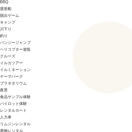
BBQ
屋形船
脱出ゲーム
キャンプ
川下り
釣り
バンジージャンプ
ヘリコプター遊覧
クルーズ
イルカツアー
イルミネーション
テーマパーク
プラネタリウム
夜景
食品サンプル体験
パイロット体験
レンタルカート
人力車
リムジンレンタル
着物レンタル