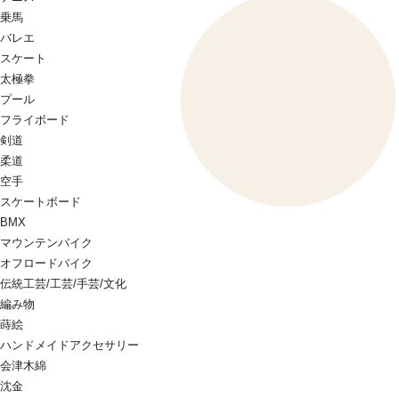
乗馬
バレエ
スケート
太極拳
プール
フライボード
剣道
柔道
空手
スケートボード
BMX
マウンテンバイク
オフロードバイク
伝統工芸/工芸/手芸/文化
編み物
蒔絵
ハンドメイドアクセサリー
会津木綿
沈金