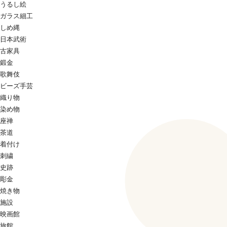
うるし絵
ガラス細工
しめ縄
日本武術
古家具
鍛金
歌舞伎
ビーズ手芸
織り物
染め物
座禅
茶道
着付け
刺繍
史跡
彫金
焼き物
施設
映画館
旅館