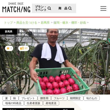
地域の魅力が見つかるシェアベースマッチング
プラン・
商 品
イベント
トップ
商品を見つける
群馬県
藤岡・碓氷・磯部・妙義
群馬県
ドラゴンフルーツ
-
17
夏
秋
プレゼント
贈答用
フルーツ
期間限定
旬のもの
地域の特産品
生産者直販
産地直送