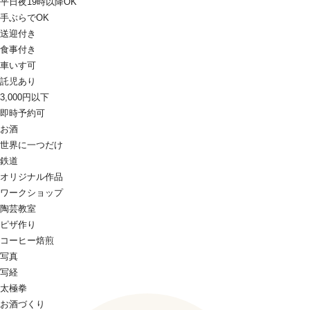
平日夜19時以降OK
手ぶらでOK
送迎付き
食事付き
車いす可
託児あり
3,000円以下
即時予約可
お酒
世界に一つだけ
鉄道
オリジナル作品
ワークショップ
陶芸教室
ピザ作り
コーヒー焙煎
写真
写経
太極拳
お酒づくり