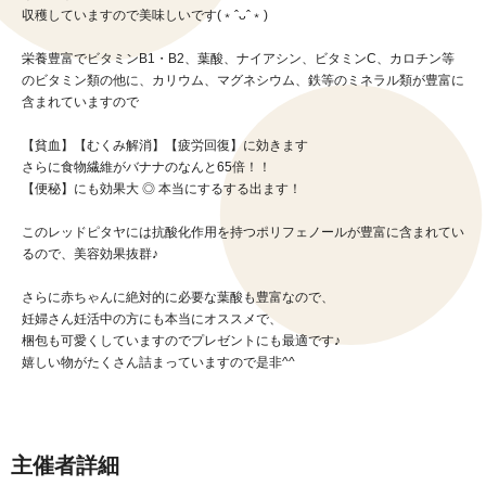
収穫していますので美味しいです(﹡ˆᴗˆ﹡)
栄養豊富でビタミンB1・B2、葉酸、ナイアシン、ビタミンC、カロチン等
のビタミン類の他に、カリウム、マグネシウム、鉄等のミネラル類が豊富に
含まれていますので
【貧血】【むくみ解消】【疲労回復】に効きます
さらに食物繊維がバナナのなんと65倍！！
【便秘】にも効果大 ◎ 本当にするする出ます！
このレッドピタヤには抗酸化作用を持つポリフェノールが豊富に含まれてい
るので、美容効果抜群♪
さらに赤ちゃんに絶対的に必要な葉酸も豊富なので、
妊婦さん妊活中の方にも本当にオススメで、
梱包も可愛くしていますのでプレゼントにも最適です♪
嬉しい物がたくさん詰まっていますので是非^^
主催者詳細