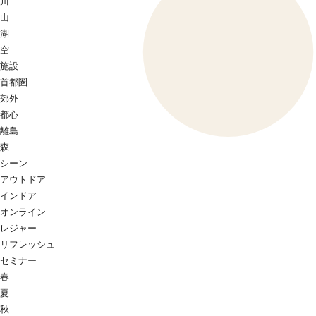
川
山
湖
空
施設
首都圏
郊外
都心
離島
森
シーン
アウトドア
インドア
オンライン
レジャー
リフレッシュ
セミナー
春
夏
秋