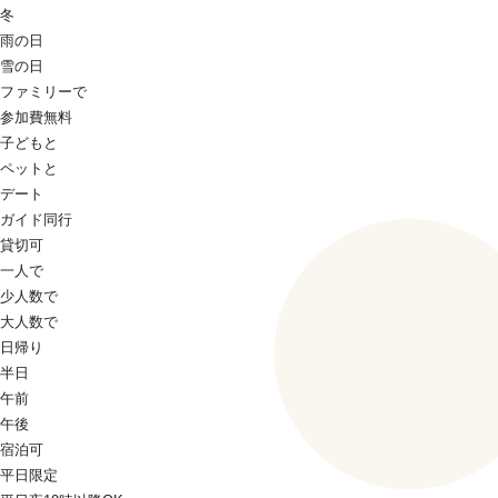
冬
雨の日
雪の日
ファミリーで
参加費無料
子どもと
ペットと
デート
ガイド同行
貸切可
一人で
少人数で
大人数で
日帰り
半日
午前
午後
宿泊可
平日限定