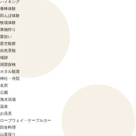
ハイキング
養蜂体験
田んぼ体験
牧場体験
果物狩り
栗拾い
星空観察
自然景観
城跡
洞窟探検
ホタル観賞
神社・寺院
名所
公園
海水浴場
温泉
お花見
ロープウェイ・ケーブルカー
田舎料理
山菜採り