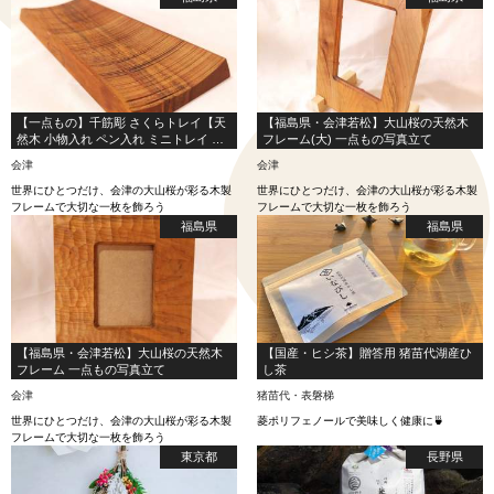
【一点もの】千筋彫 さくらトレイ【天
【福島県・会津若松】大山桜の天然木
然木 小物入れ ペン入れ ミニトレイ ギ
フレーム(大) 一点もの写真立て
フト】
会津
会津
世界にひとつだけ、会津の大山桜が彩る木製
世界にひとつだけ、会津の大山桜が彩る木製
フレームで大切な一枚を飾ろう
フレームで大切な一枚を飾ろう
福島県
福島県
【福島県・会津若松】大山桜の天然木
【国産・ヒシ茶】贈答用 猪苗代湖産ひ
フレーム 一点もの写真立て
し茶
会津
猪苗代・表磐梯
世界にひとつだけ、会津の大山桜が彩る木製
菱ポリフェノールで美味しく健康に🍵
フレームで大切な一枚を飾ろう
東京都
長野県