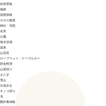
自然景観
城跡
洞窟探検
ホタル観賞
神社・寺院
名所
公園
海水浴場
温泉
お花見
ロープウェイ・ケーブルカー
田舎料理
山菜採り
またぎ
雪山
古道歩き
キノコ採り
滝
囲炉裏体験