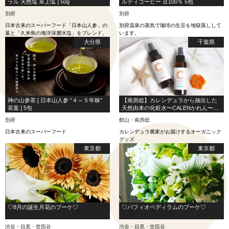
ラル 天然塩 卓上塩 ] 50g
ルティコーヒー 豆100％ 5包
別府
別府
日本古来のスーパーフード「日本山人参」の
別府温泉の蒸気で珈琲の生豆を地獄蒸しして
葉と「久米島の海洋深層水塩」をブレンド。
います。
大分県
千葉県
神の山参茶 [ 日本山人参 “４～５年株”
【南房総】カレンデュラから抽出した
茶葉 ] 5包
天然由来の化粧水〜CALENかれん〜ア
ロマミスト
別府
館山・南房総
日本古来のスーパーフード
カレンデュラ農家がお届けするオーガニック
グッズ
東京都
東京都
♡8月の誕生月花のブーケ♡
♡パフィオペディラムのブーケ♡
渋谷・目黒・世田谷
渋谷・目黒・世田谷