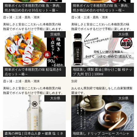
簡単ボイルで本格割烹の味 魚・豚肉、
簡単ボイルで本格割烹の味 魚・豚肉、
焼き物詰め合わせ10点セット～藤～
焼き物詰め合わせ8点セット～桜～
霞ヶ浦・土浦・鹿島・潮来
霞ヶ浦・土浦・鹿島・潮来
美味しさと安全にこだわった本格割烹の味
美味しさと安全にこだわった本格割烹の味
熱湯でボイルするだけで手軽に楽しめます。
熱湯でボイルするだけで手軽に楽しめます。
茨城県
大分県
簡単ボイルで本格割烹の味 鮭塩焼き6
地獄蒸し 燻製 醤油 [ 卵かけご飯 桜チッ
点セット～椿～
プ 九州 甘口 ] 100ml
霞ヶ浦・土浦・鹿島・潮来
別府
美味しさと安全にこだわった本格割烹の味
おんせん県別府で地獄蒸しをした自家製燻製
熱湯でボイルするだけで手軽に楽しめます。
醤油です。
大分県
大分県
森海の神塩 [ 日本山人参 + 健康 塩 ミネ
地獄蒸し ドリップ コーヒー スペシャ