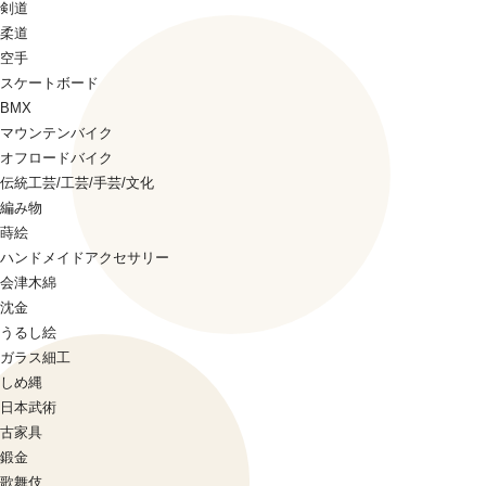
剣道
柔道
空手
スケートボード
BMX
マウンテンバイク
オフロードバイク
伝統工芸/工芸/手芸/文化
編み物
蒔絵
ハンドメイドアクセサリー
会津木綿
沈金
うるし絵
ガラス細工
しめ縄
日本武術
古家具
鍛金
歌舞伎