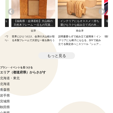
プショ
【福島県・会津若松】大山桜の
インテリアにもオススメ！持ち
令和
天然木フレーム 一点もの写真立
運びもラクな組み立て式の木製
ー
て
赤べこスツール『シェアベコ』
会津
南会津
たフラワ
世界にひとつだけ、会津の大山桜が彩
説明書要らずで組み立て超簡単！イン
情熱を
お届けい
る木製フレームで大切な一枚を飾ろう
テリアにも椅子にもなる、DIYで組み
立てる限定赤べこスツール『シェアベ
コ』！
もっと見る
プラン・イベントを見つける
エリア（都道府県）からさがす
北海道・東北
北海道
青森県
岩手県
宮城県
秋田県
山形県