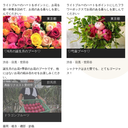
ライトブルーのハートをポイントに、お花を
ライトブルーのハートをポイントにしたフラ
箱一杯敷き詰めて、お花のある暮らしを楽し
ワーボックスでお花のある暮らしを楽しんで
んでください♪
ください♪
東京都
東京都
♡6月の誕生月のブーケ♡
♡芍薬ブーケ♡
渋谷・目黒・世田谷
渋谷・目黒・世田谷
誕生月のお花×季節のお花のブーケです。他
シャクヤクはまだ蕾でも、とてもゴージャ
にはないお花の組み合わせをお楽しみくださ
ス！
い。
群馬県
再販リクエスト受付中
ドラゴンフルーツ
藤岡・碓氷・磯部・妙義