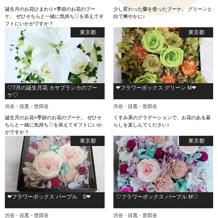
誕生月のお花ひまわり×季節のお花のブー
少し変わった蘭を使ったブーケ。 グリーンと
ケ。 ぜひそちらと一緒に気持ち♡を添えてギ
白で爽やかに♪
フトにいかがですか？
東京都
東京都
♡7月の誕生月花 カサブランカのブー
❤︎フラワーボックス グリーン M❤︎
ケ♡
渋谷・目黒・世田谷
渋谷・目黒・世田谷
誕生月のお花×季節のお花のブーケ。 ぜひそ
くすみ系のグラデーションで、お花のある暮
ちらと一緒に気持ち♡を添えてギフトにいか
らしを楽しんでください♪
がですか？
東京都
東京都
❤︎フラワーボックス パープル S❤︎
♡フラワーボックス パープル M♡
渋谷・目黒・世田谷
渋谷・目黒・世田谷