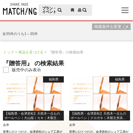
地域の魅力が見つかるシェアベースマッチング
プラン・
商 品
イベント
検索条件を変更
全35件のうち1～35件
トップ
商品を見つける
『贈答用』の検索結果
『贈答用』 の検索結果
販売中のみ表示
福島県
福島県
【福島県・会津若松】天然木一点もの
【福島県・会津若松】天然木一点もの
ボールペン｜大山桜｜カキ｜木製文房
ボールペン｜クロガキ｜木製文房具｜
具｜木軸ペン｜贈り物｜
木軸ペン｜贈り物｜
会津
会津
世界にひとつだけ。会津若松のシェア工房が
世界にひとつだけ。会津若松のシェア工房が