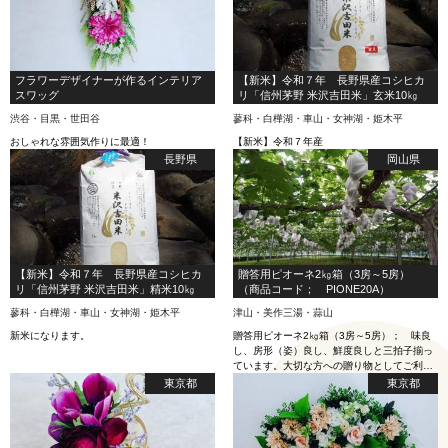
フラワーデザイナーが作るインテリア
【新米】令和７年 長野県産コシヒカ
スワッグ
リ「信州茅野 米沢吉田米」玄米10㎏
渋谷・目黒・世田谷
蓼科・白樺湖・車山・女神湖・姫木平
おしゃれな雰囲気作りに最適！
【新米】令和７年産
長野県
岡山県
【新米】令和７年 長野県産コシヒカ
贈答用ピオーネ2㎏箱（3房～5房）
リ「信州茅野 米沢吉田米」精米10㎏
（商品コード； PIONE20A）
蓼科・白樺湖・車山・女神湖・姫木平
津山・美作三湯・蒜山
新米になります。
贈答用ピオーネ2㎏箱（3房～5房）； 味良
し、房形（姿）良し、鮮度良しと三拍子揃っ
ています。大切な方への贈り物としてご利用
ください。
東京都
東京都