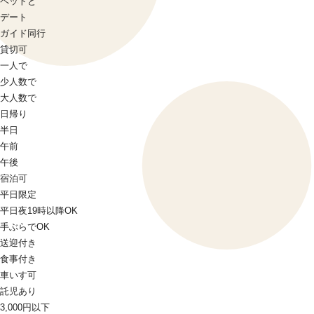
ペットと
デート
ガイド同行
貸切可
一人で
少人数で
大人数で
日帰り
半日
午前
午後
宿泊可
平日限定
平日夜19時以降OK
手ぶらでOK
送迎付き
食事付き
車いす可
託児あり
3,000円以下