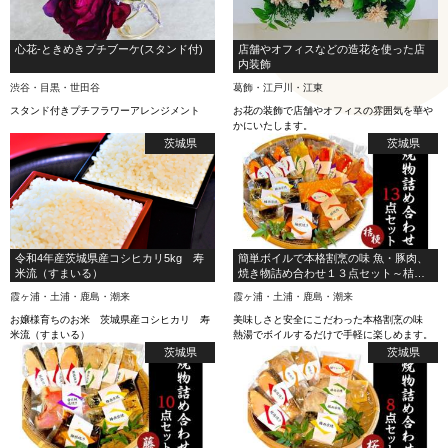
心花-ときめきプチブーケ(スタンド付)
店舗やオフィスなどの造花を使った店
内装飾
渋谷・目黒・世田谷
葛飾・江戸川・江東
スタンド付きプチフラワーアレンジメント
お花の装飾で店舗やオフィスの雰囲気を華や
かにいたします。
茨城県
茨城県
令和4年産茨城県産コシヒカリ5kg 寿
簡単ボイルで本格割烹の味 魚・豚肉、
米流（すまいる）
焼き物詰め合わせ１３点セット～桔梗
～
霞ヶ浦・土浦・鹿島・潮来
霞ヶ浦・土浦・鹿島・潮来
お嬢様育ちのお米 茨城県産コシヒカリ 寿
美味しさと安全にこだわった本格割烹の味
米流（すまいる）
熱湯でボイルするだけで手軽に楽しめます。
茨城県
茨城県