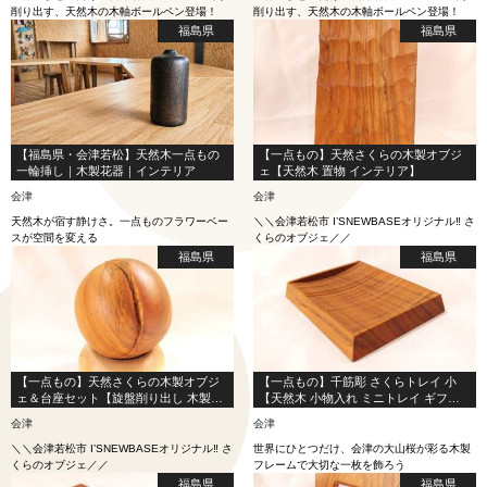
削り出す、天然木の木軸ボールペン登場！
削り出す、天然木の木軸ボールペン登場！
福島県
福島県
【福島県・会津若松】天然木一点もの
【一点もの】天然さくらの木製オブジ
一輪挿し｜木製花器｜インテリア
ェ【天然木 置物 インテリア】
会津
会津
天然木が宿す静けさ。一点ものフラワーベー
＼＼会津若松市 I’SNEWBASEオリジナル‼ さ
スが空間を変える
くらのオブジェ／／
福島県
福島県
【一点もの】天然さくらの木製オブジ
【一点もの】千筋彫 さくらトレイ 小
ェ＆台座セット【旋盤削り出し 木製オ
【天然木 小物入れ ミニトレイ ギフ
ブジェ インテリア】
ト】
会津
会津
＼＼会津若松市 I’SNEWBASEオリジナル‼ さ
世界にひとつだけ、会津の大山桜が彩る木製
くらのオブジェ／／
フレームで大切な一枚を飾ろう
福島県
福島県