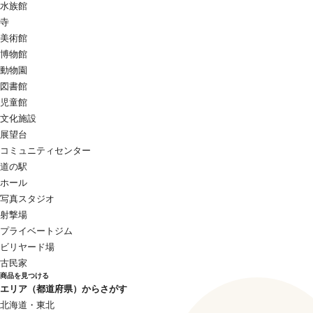
水族館
寺
美術館
博物館
動物園
図書館
児童館
文化施設
展望台
コミュニティセンター
道の駅
ホール
写真スタジオ
射撃場
プライベートジム
ビリヤード場
古民家
商品を見つける
エリア（都道府県）からさがす
北海道・東北