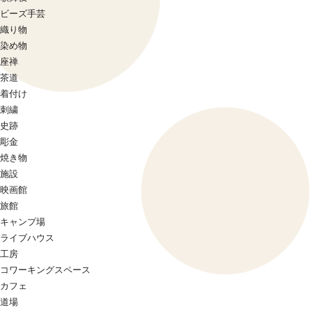
ビーズ手芸
織り物
染め物
座禅
茶道
着付け
刺繍
史跡
彫金
焼き物
施設
映画館
旅館
キャンプ場
ライブハウス
工房
コワーキングスペース
カフェ
道場