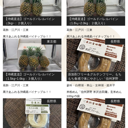
【沖縄直送】ゴールドバレルパイン
【沖縄直送】ゴールドバレルパイン
（2kg~：２個入り）
（1.8㎏~2.0kg：２個入り）
葛飾・江戸川・江東
葛飾・江戸川・江東
果汁あふれる沖縄産パイナップル！！
果汁あふれる沖縄産パイナップル！！
東京都
長野県
【沖縄直送】ゴールドバレルパイン
添加剤フリー＆グルテンフリー。もち
（1.5kg~1.6kg：３個入り）
もち食感で体にやさしい「信州茅野 米
沢吉田麺」玄米めん（米粉めん）
葛飾・江戸川・江東
蓼科・白樺湖・車山・女神湖・姫木平
100g×5袋
果汁あふれる沖縄産パイナップル！！
米粉めん「信州茅野 米沢吉田麺」玄米めん
100g×5袋
長野県
長野県