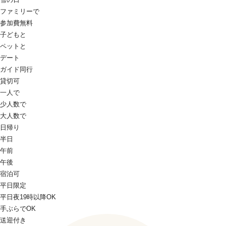
ファミリーで
参加費無料
子どもと
ペットと
デート
ガイド同行
貸切可
一人で
少人数で
大人数で
日帰り
半日
午前
午後
宿泊可
平日限定
平日夜19時以降OK
手ぶらでOK
送迎付き