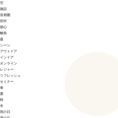
空
施設
首都圏
郊外
都心
離島
森
シーン
アウトドア
インドア
オンライン
レジャー
リフレッシュ
セミナー
春
夏
秋
冬
雨の日
雪の日