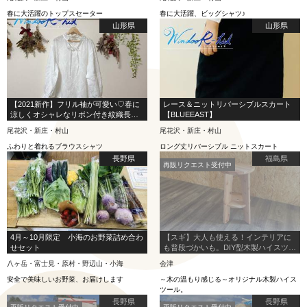
春に大活躍のトップスセーター
春に大活躍、ビッグシャツ♪
山形県
山形県
【2021新作】フリル袖が可愛い♡春に
レース＆ニットリバーシブルスカート
涼しくオシャレなリボン付き紋織長袖
【BLUEEAST】
ブラウス
尾花沢・新庄・村山
尾花沢・新庄・村山
ふわりと着れるブラウスシャツ
ロング丈リバーシブル ニットスカート
長野県
福島県
再販リクエスト受付中
4月～10月限定 小海のお野菜詰め合わ
【スギ】大人も使える！インテリアに
せセット
も普段づかいも。DIY型木製ハイスツー
ル
八ヶ岳・富士見・原村・野辺山・小海
会津
安全で美味しいお野菜、お届けします
～木の温もり感じる～オリジナル木製ハイス
ツール。
長野県
長野県