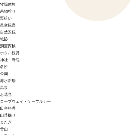
牧場体験
果物狩り
栗拾い
星空観察
自然景観
城跡
洞窟探検
ホタル観賞
神社・寺院
名所
公園
海水浴場
温泉
お花見
ロープウェイ・ケーブルカー
田舎料理
山菜採り
またぎ
雪山