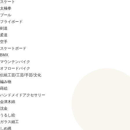
スケート
太極拳
プール
フライボード
剣道
柔道
空手
スケートボード
BMX
マウンテンバイク
オフロードバイク
伝統工芸/工芸/手芸/文化
編み物
蒔絵
ハンドメイドアクセサリー
会津木綿
沈金
うるし絵
ガラス細工
しめ縄