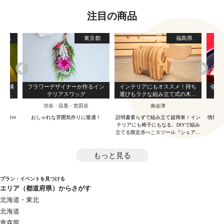
注目の商品
川県
東京都
福島県
田柑橘
フラワーデザイナーが作るイン
インテリアにもオススメ！持ち
令和
ク】フ
テリアスワッグ
運びもラクな組み立て式の木製
ー
赤べこスツール『シェアベコ』
渋谷・目黒・世田谷
南会津
100ｍ
おしゃれな雰囲気作りに最適！
説明書要らずで組み立て超簡単！イン
情熱を
テリアにも椅子にもなる、DIYで組み
立てる限定赤べこスツール『シェアベ
コ』！
もっと見る
プラン・イベントを見つける
エリア（都道府県）からさがす
北海道・東北
北海道
青森県