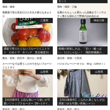
セット
湘南・鎌倉
飛鳥・橿原・三輪
無農薬で安心安全だけど大きさ疎らなきゅう
定番からちょっと変わった品種まで！バラエ
り
ティ豊かな採れたて野菜の詰め合わせ
三重県
神奈川県
通販で売りたくないフルーツミニトマ
柑橘の美味しさは、「甘い・酸っぱ
ト ひめトマ 4パック 直近糖度10度
い」だけじゃない！ 飛田柑橘園の季
越え(令和3年1月)【特別なお客様にだ
彩オイル【バジル】 フレーバーオイ
桑名・長島・四日市・湯の山・鈴鹿
湯河原・真鶴・小田原
け限定販売】 人気No.1
ル
スーパーなでは買うことのできないフルーツ
バジルフレーバーオイル 90ｇ（100ｍｌ）
ミニトマト
山形県
山形県
【2020新作】上品な袖レース使いが可
【2021春新作】こなれた着こなしがお
愛い♡トップスセーター【M～Lサイ
洒落♡ゆる可愛い長袖シャツ♪
ズ】
尾花沢・新庄・村山
尾花沢・新庄・村山