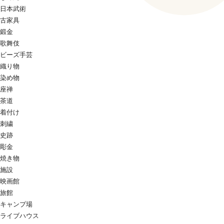
日本武術
古家具
鍛金
歌舞伎
ビーズ手芸
織り物
染め物
座禅
茶道
着付け
刺繍
史跡
彫金
焼き物
施設
映画館
旅館
キャンプ場
ライブハウス