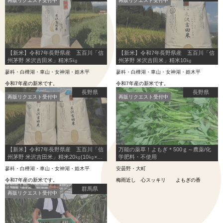
再販リクエスト受付中
再販リクエスト受付中
【新米】令和7年長野県産 五百川「信
【新米】令和7年長野県産 五百川「信
州茅野 米沢吉田米」精米5㎏
州茅野 米沢吉田米」精米10㎏
蓼科・白樺湖・車山・女神湖・姫木平
蓼科・白樺湖・車山・女神湖・姫木平
令和7年産の新米です。
令和7年産の新米です。
長野県
長野県
再販リクエスト受付中
再販リクエスト受付中
【新米】令和7年長野県産 五百川「信
万能の薬草！よもぎ＊500ｇ～農薬/化
州茅野 米沢吉田米」精米20㎏(10㎏×2
学肥料・不使用
袋）
蓼科・白樺湖・車山・女神湖・姫木平
安曇野・大町
令和7年産の新米です。
梅雨近し 心スッキリ よもぎの香
群馬県
再販リクエスト受付中