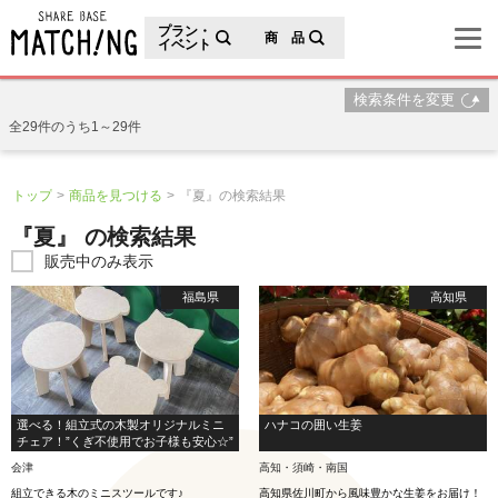
地域の魅力が見つかるシェアベースマッチング
プラン・
商 品
イベント
検索条件を変更
全29件のうち1～29件
トップ
商品を見つける
『夏』の検索結果
『夏』 の検索結果
販売中のみ表示
福島県
高知県
選べる！組立式の木製オリジナルミニ
ハナコの囲い生姜
チェア！”くぎ不使用でお子様も安心☆”
会津
高知・須崎・南国
組立できる木のミニスツールです♪
高知県佐川町から風味豊かな生姜をお届け！