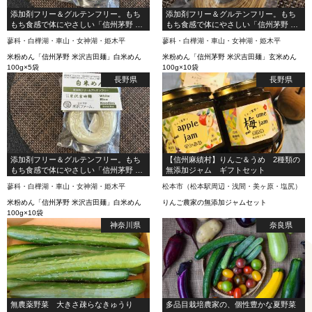
添加剤フリー＆グルテンフリー。もち
添加剤フリー＆グルテンフリー。もち
もち食感で体にやさしい「信州茅野 米
もち食感で体にやさしい「信州茅野 米
沢吉田麺」白米めん（米粉めん）
沢吉田麺」玄米めん（米粉めん）
蓼科・白樺湖・車山・女神湖・姫木平
蓼科・白樺湖・車山・女神湖・姫木平
100g×5袋
100g×10袋
米粉めん「信州茅野 米沢吉田麺」白米めん
米粉めん「信州茅野 米沢吉田麺」玄米めん
100g×5袋
100g×10袋
長野県
長野県
添加剤フリー＆グルテンフリー。もち
【信州麻績村】りんご＆うめ 2種類の
もち食感で体にやさしい「信州茅野 米
無添加ジャム ギフトセット
沢吉田麺」白米めん（米粉めん）
蓼科・白樺湖・車山・女神湖・姫木平
松本市（松本駅周辺・浅間・美ヶ原・塩尻）
100g×10袋
米粉めん「信州茅野 米沢吉田麺」白米めん
りんご農家の無添加ジャムセット
100g×10袋
神奈川県
奈良県
無農薬野菜 大きさ疎らなきゅうり
多品目栽培農家の、個性豊かな夏野菜