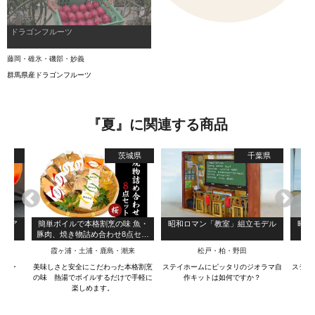
ドラゴンフルーツ
藤岡・碓氷・磯部・妙義
群馬県産ドラゴンフルーツ
『夏』に関連する商品
島県
茨城県
千葉県
まるア
簡単ボイルで本格割烹の味 魚・
昭和ロマン「教室」組立モデル
昭和
ー
豚肉、焼き物詰め合わせ8点セッ
ト～桜～
霞ヶ浦・土浦・鹿島・潮来
松戸・柏・野田
プナー
美味しさと安全にこだわった本格割烹
ステイホームにピッタリのジオラマ自
ステイ
の味 熱湯でボイルするだけで手軽に
作キットは如何ですか？
楽しめます。