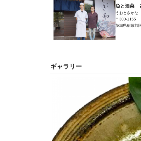
魚と酒菜 
うおとさかな
〒300-1155
茨城県
稲敷郡
ギャラリー