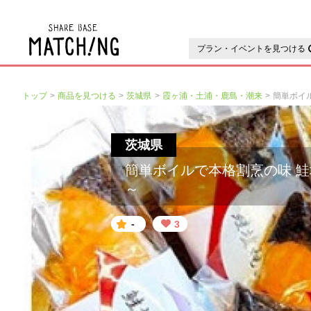
地域の魅力が見つかるシェアベ
プラン・イベントを見つける
トップ
商品を見つける
茨城県
霞ヶ浦・土浦・鹿島・潮来
茨城県
簡単ボイルで本格割烹の味 鮭
～
-
3