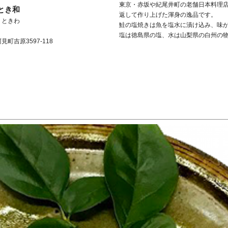
東京・赤坂や紀尾井町の老舗日本料理
とき和
返して作り上げた渾身の逸品です。
 ときわ
鮭の塩焼きは魚を塩水に漬け込み、味
塩は徳島県の塩、水は山梨県の白州の
阿見町
吉原3597-118