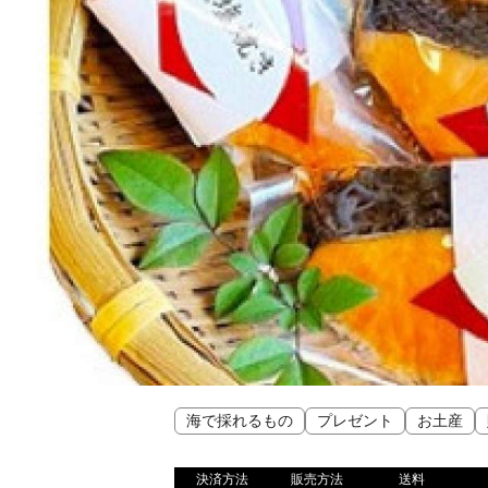
海で採れるもの
プレゼント
お土産
決済方法
販売方法
送料