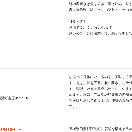
鮭の塩焼きは魚を塩水に漬け込み、味
塩は徳島県の塩、水は山梨県の白州の
【食べ方】
熱湯で３.４分ボイルします。
熱いので十分に注意して、袋から出し
なるべく身体にいいものを、美味しく
す。魚は小骨を丁寧に取り除き、お子
す。調理した物を真空パックしていま
めます。東京・赤坂や紀尾井町の老舗
阿見町
吉原3597118
誤を繰り返して作り上げた渾身の逸品
す。
茨城県稲敷郡阿見町に店舗を構える日
 PROFILE