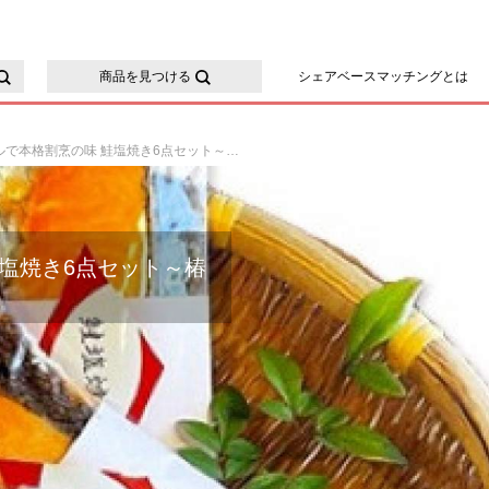
ースマッチング
商品を見つける
シェアベースマッチングとは
簡単ボイルで本格割烹の味 鮭塩焼き6点セット～椿～
塩焼き6点セット～椿