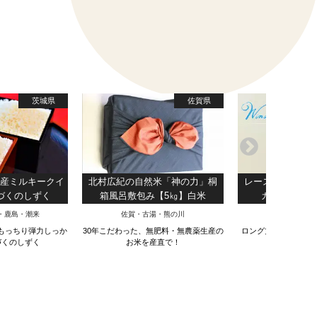
めしま
茨城県
佐賀県
県産ミルキークイ
北村広紀の自然米「神の力」桐
レース＆ニット
しづくのしずく
箱風呂敷包み【5㎏】白米
カート【BLU
・鹿島・潮来
佐賀・古湯・熊の川
尾花沢・新
もっちり弾力しっか
30年こだわった、無肥料・無農薬生産の
ロング丈リバーシブル
づくのしずく
お米を産直で！