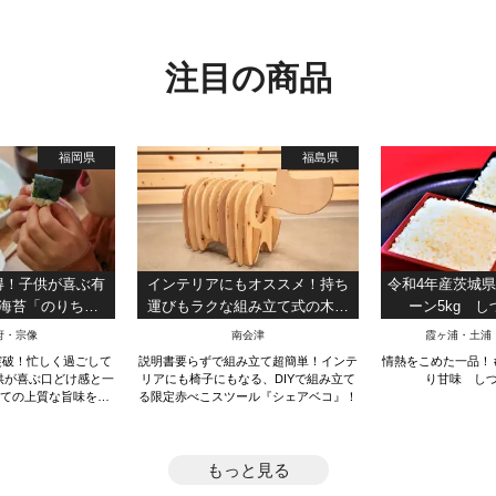
めします。
注目の商品
福岡県
福島県
得！子供が喜ぶ有
インテリアにもオススメ！持ち
令和4年産茨城
海苔「のりちゃ
運びもラクな組み立て式の木製
ーン5kg 
入り×3個）【送料
赤べこスツール『シェアベコ』
府・宗像
南会津
霞ヶ浦・土浦
料】
突破！忙しく過ごして
説明書要らずで組み立て超簡単！インテ
情熱をこめた一品！
供が喜ぶ口どけ感と一
リアにも椅子にもなる、DIYで組み立て
り甘味 し
たての上質な旨味を持
る限定赤べこスツール『シェアベコ』！
お届けします。
もっと見る