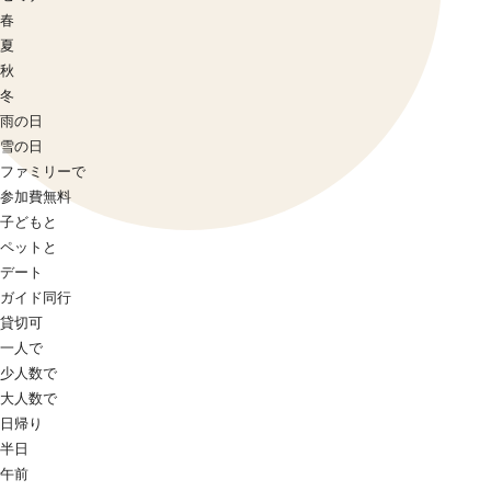
春
夏
秋
冬
雨の日
雪の日
ファミリーで
参加費無料
子どもと
ペットと
デート
ガイド同行
貸切可
一人で
少人数で
大人数で
日帰り
半日
午前