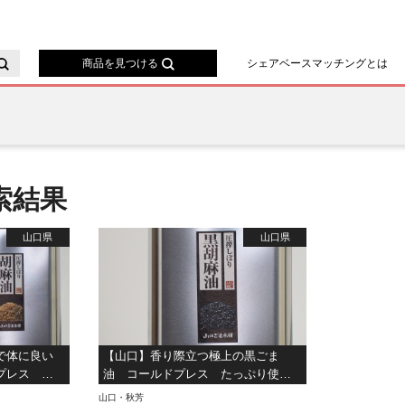
ースマッチング
商品を見つける
シェアベースマッチングとは
索結果
山口県
山口県
で体に良い
【山口】香り際立つ極上の黒ごま
プレス た
油 コールドプレス たっぷり使え
る 950g
山口・秋芳