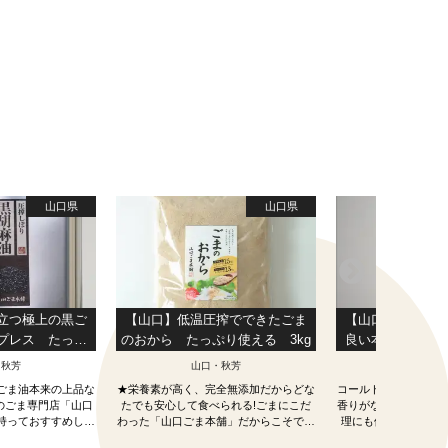
山口県
山口県
立つ極上の黒ご
【山口】低温圧搾でできたごま
【山口】こだわ
プレス たっぷ
のおから たっぷり使える 3kg
良い本物のごま
 950g
レス たっぷり使
・秋芳
山口・秋芳
山口・
ごま油本来の上品な
★栄養素が高く、完全無添加だからどな
コールドプレス製法だ
りのごま専門店「山口
たでも安心して食べられる!ごまにこだ
香りがなく、サラサラ
持っておすすめしま
わった「山口ごま本舗」だからこそでき
理にも使える！ こだ
。★
たごまのおから。★
「山口ごま本舗」が自