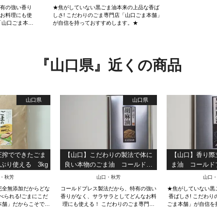
特有の強い香り
★焦がしていない黒ごま油本来の上品な香ば
なお料理にも使
しさ! こだわりのごま専門店「山口ごま本舗」
「山口ごま本
が自信を持っておすすめします。★
します。
『山口県』近くの商品
山口県
山口県
圧搾でできたごま
【山口】こだわりの製法で体に
【山口】香り際
ぷり使える 3kg
良い本物のごま油 コールドプ
ま油 コールド
レス たっぷり使える 950g
り使える
・秋芳
山口・秋芳
山口
完全無添加だからどな
コールドプレス製法だから、特有の強い
★焦がしていない黒
べられる!ごまにこだ
香りがなく、サラサラとしてどんなお料
香ばしさ! こだわ
本舗」だからこそでき
理にも使える！ こだわりのごま専門店
ごま本舗」が自信を
おから。★
「山口ごま本舗」が自信を持っておすす
す