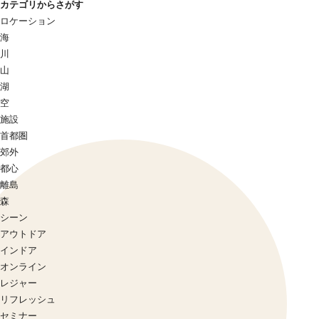
カテゴリからさがす
ロケーション
海
川
山
湖
空
施設
首都圏
郊外
都心
離島
森
シーン
アウトドア
インドア
オンライン
レジャー
リフレッシュ
セミナー