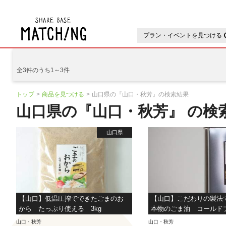
地域の魅力が見つかるシェアベ
プラン・イベントを見つける
全3件のうち1～3件
トップ
商品を見つける
山口県の『山口・秋芳』の検索結果
山口県の『山口・秋芳』 の検
山口県
【山口】低温圧搾でできたごまのお
【山口】こだわりの製法
から たっぷり使える 3kg
本物のごま油 コールド
っぷり使える 950g
山口・秋芳
山口・秋芳