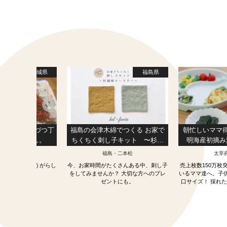
します。
茨城県
福島県
さよし！1本づつ丁
福島の会津木綿でつくる お家で
朝忙しいママ
たとうがらし。
ちくちく刺し子キット 〜杉綾
明海産初摘み
柄コースター 〜【辛子×ピスタ
ん」（100枚
くば・牛久
福島・二本松
太宰
チオグリーン】
無
よし！最高のとうがらし
今、お家時間がたくさんある中、刺し子
売上枚数150万枚
です。
をしてみませんか？ 大切な方へのプレ
いるママ達へ。子
ゼントにも。
口サイズ！ 採れ
った海苔を