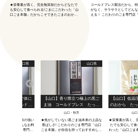
★栄養素が高く、完全無添加だからどなたで
コールドプレス製法だから、
も安心して食べられる!ごまにこだわった「山
がなく、サラサラとしてどん
口ごま本舗」だからこそできたごまのおか
える！ こだわりのごま専門店
ら。★
舗」が自信を持っておすすめ
山口県
山口県
わりの製法で体に
【山口】香り際立つ極上の黒ご
【山口】低温
ま油 コールドプ
ま油 コールドプレス たっぷ
のおから たっ
り使える 950g
り使える 950g
口・秋芳
山口・秋芳
山口
製法だから、特有の強い
★焦がしていない黒ごま油本来の上品な
★栄養素が高く、
ラサラとしてどんなお料
香ばしさ! こだわりのごま専門店「山口
たでも安心して食
 こだわりのごま専門店
ごま本舗」が自信を持っておすすめしま
わった「山口ごま
」が自信を持っておすす
す。★
たごまの