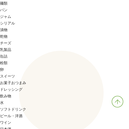
麺類
パン
ジャム
シリアル
漬物
乾物
チーズ
乳製品
缶詰
粉類
卵
スイーツ
お菓子おつまみ
ドレッシング
飲み物
水
ソフトドリンク
ビール・洋酒
ワイン