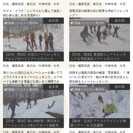
流釣り!!
日コース
日光・霧降高原・奥日光・中禅寺湖・今市
日光・霧降高原・奥日光・中禅寺湖・今市
ヤマメ・イワナ・ニジマスから選んで放流！
雲竜渓谷の絶景の氷の世界を求めてトレッキ
初心者も楽しめる渓流釣り♪
ング！
栃木県
栃木県
開催リクエスト受付中
開催リクエスト受付中
【日光・那須】大沼スノートレッキン
【日光・那須】奥鬼怒スノートレッキ
グ＆エアボードツアー１日コース
ング＆雪見風呂ツアー１日コース
日光・霧降高原・奥日光・中禅寺湖・今市
日光・霧降高原・奥日光・中禅寺湖・今市
凍りついた沼の上をスノーシューを履いてワ
目指すは鬼怒川源流の秘湯「雪見風呂」！ 凍
クワクドキドキスノートレッキング。エアボ
りついた滝やブナ・栃の木等の巨木が生えた
ードも体験でき雪遊びを思いきり満喫できま
原生林をスノートレッキング。
す！
栃木県
栃木県
開催リクエスト受付中
開催リクエスト受付中
【日光・那須】初心者歓迎！奥日光ス
【栃木・日光】アイスクライミング体
ノートレッキング&エアボード体験半日
験ツアー！in 日光霧降
コース
日光・霧降高原・奥日光・中禅寺湖・今市
日光・霧降高原・奥日光・中禅寺湖・今市