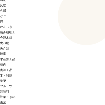
反物
呉服
かご
縄
かんじき
編み組細工
会津木綿
食べ物
魚介類
蜂蜜
水産加工品
精肉
肉加工品
米・雑穀
惣菜
フルーツ
調味料
野菜・きのこ
山菜