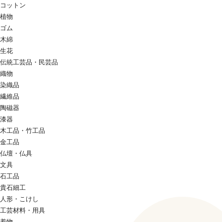
コットン
植物
ゴム
木綿
生花
伝統工芸品・民芸品
織物
染織品
繊維品
陶磁器
漆器
木工品・竹工品
金工品
仏壇・仏具
文具
石工品
貴石細工
人形・こけし
工芸材料・用具
着物