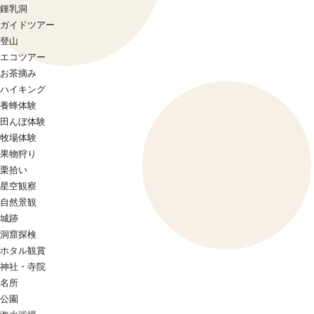
鍾乳洞
ガイドツアー
登山
エコツアー
お茶摘み
ハイキング
養蜂体験
田んぼ体験
牧場体験
果物狩り
栗拾い
星空観察
自然景観
城跡
洞窟探検
ホタル観賞
神社・寺院
名所
公園