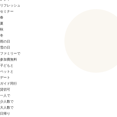
リフレッシュ
セミナー
春
夏
秋
冬
雨の日
雪の日
ファミリーで
参加費無料
子どもと
ペットと
デート
ガイド同行
貸切可
一人で
少人数で
大人数で
日帰り