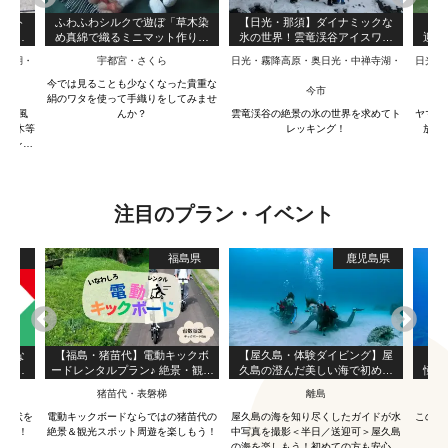
ノート
ふわふわシルクで遊ぼ「草木染
【日光・那須】ダイナミックな
【
アー１
め真綿で織るミニマット作り」
氷の世界！雲竜渓谷アイスワー
迎！
ワークショップ
ルドツアー１日コース
禅寺湖・
宇都宮・さくら
日光・霧降高原・奥日光・中禅寺湖・
日光・
今では見ることも少なくなった貴重な
今市
絹のワタを使って手織りをしてみませ
雪見風
んか？
雲竜渓谷の絶景の氷の世界を求めてト
ヤマメ
栃の木等
レッキング！
放流
ートレッ
注目のプラン・イベント
京都
福島県
鹿児島県
アルな
【福島・猪苗代】電動キックボ
【屋久島・体験ダイビング】屋
【屋
ンググ
ードレンタルプラン♪ 絶景・観光
久島の澄んだ美しい海で初めて
憧れ
スポットを気軽で便利に！
のダイビング体験！ベーシック
ミガ
猪苗代・表磐梯
離島
な1ダイブ・コース！（3時間）
な現状を
電動キックボードならではの猪苗代の
屋久島の海を知り尽くしたガイドが水
このツ
そう！
絶景＆観光スポット周遊を楽しもう！
中写真を撮影＜半日／送迎可＞屋久島
の海を楽しもう！初めての方も安心・