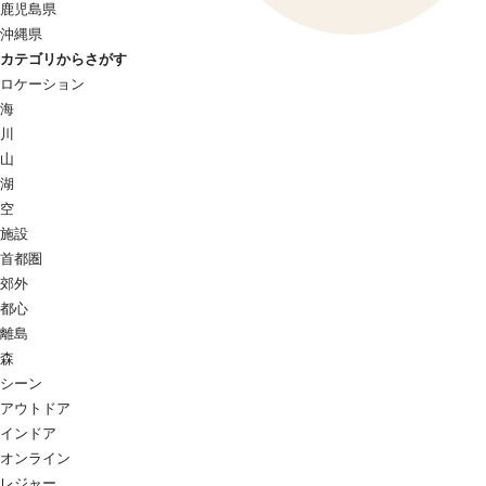
鹿児島県
沖縄県
カテゴリからさがす
ロケーション
海
川
山
湖
空
施設
首都圏
郊外
都心
離島
森
シーン
アウトドア
インドア
オンライン
レジャー