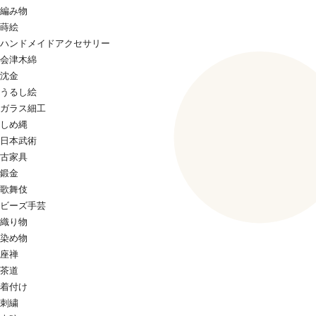
編み物
蒔絵
ハンドメイドアクセサリー
会津木綿
沈金
うるし絵
ガラス細工
しめ縄
日本武術
古家具
鍛金
歌舞伎
ビーズ手芸
織り物
染め物
座禅
茶道
着付け
刺繍