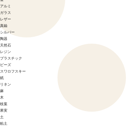
アルミ
ガラス
レザー
真鍮
シルバー
陶器
天然石
レジン
プラスチック
ビーズ
スワロフスキー
紙
リネン
麻
木
枝葉
果実
土
粘土