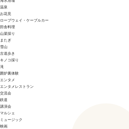
海水浴場
温泉
お花見
ロープウェイ・ケーブルカー
田舎料理
山菜採り
またぎ
雪山
古道歩き
キノコ採り
滝
囲炉裏体験
エンタメ
エンタメレストラン
交流会
鉄道
講演会
マルシェ
ミュージック
映画