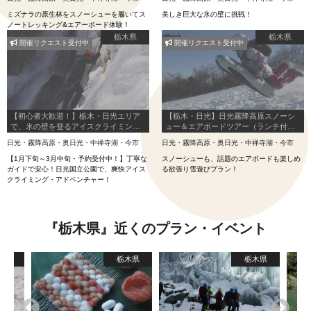
ミズナラの原生林をスノーシューを履いてス
美しき巨大な氷の壁に挑戦！
ノートレッキング&エアーボード体験！
栃木県
栃木県
開催リクエスト受付中
開催リクエスト受付中
【初心者大歓迎！】栃木・日光エリア
【栃木・日光】日光霧降高原スノーシ
で、氷の壁を登るアイスクライミング
ュー＆エアボードツアー（ランチ付き
にチャレンジ！
１日）
日光・霧降高原・奥日光・中禅寺湖・今市
日光・霧降高原・奥日光・中禅寺湖・今市
【1月下旬～3月中旬・予約受付中！】丁寧な
スノーシューも、話題のエアボードも楽しめ
ガイドで安心！日光国立公園で、爽快アイス
る欲張り雪遊びプラン！
クライミング・アドベンチャー！
『栃木県』近くのプラン・イベント
木県
栃木県
栃木県