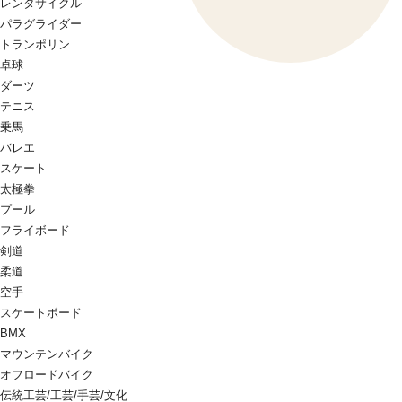
レンタサイクル
パラグライダー
トランポリン
卓球
ダーツ
テニス
乗馬
バレエ
スケート
太極拳
プール
フライボード
剣道
柔道
空手
スケートボード
BMX
マウンテンバイク
オフロードバイク
伝統工芸/工芸/手芸/文化