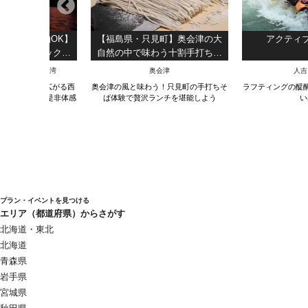
】【当日予約OK】
【福島県・只見町】奥会津の大
アクティ
！ロマンチックサ
自然の中で味わう十割手打ちそ
ングローブカヤッ
ば体験
ザ）・北谷・宜野湾
奥会津
人吉
撮影データ無料＆
面から360度広がる西
奥会津の風と味わう！只見町の手打ちそ
ラフティングの醍
の無料貸出も！】
のサンセットを是非体感
ば体験で贅沢ランチを堪能しよう
い
ませんか？～
プラン・イベントを見つける
エリア（都道府県）からさがす
北海道・東北
北海道
青森県
岩手県
宮城県