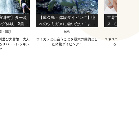
宜味村】ター滝
【屋久島・体験ダイビング】憧
世界で唯一、五
ング体験｜3歳か
れのウミガメに会いたい！より
スコ遺産の手作
3時間｜写真＆動
長く潜ることでウミガメ遭遇率
箔押し
護・国頭
離島
湯の花・丹
無料
を上げるスペシャル1ダイブ・コ
川遊び大冒険！大人
ウミガメと出会うことを最大の目的とし
ユネスコ遺産の金箔に
ース！（3時間半）
るリバートレッキン
た体験ダイビング！
を経験できるレ
アー