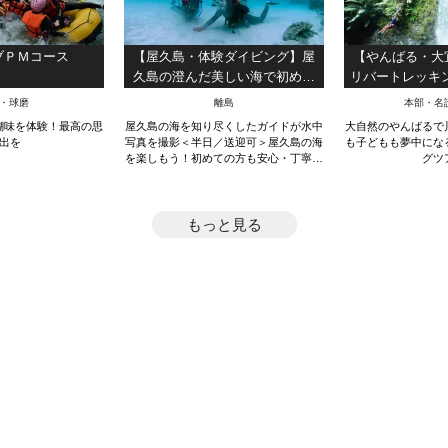
ブＰＭコース
【屋久島・体験ダイビング】屋
【やんばる・大
久島の澄んだ美しい海で初めて
リバートレッキ
のダイビング体験！ベーシック
ら参加OK・約
・球磨
離島
本部・名
な1ダイブ・コース！（3時間）
画
醐味を体験！最高の思
屋久島の海を知り尽くしたガイドが水中
大自然のやんばるで
出を
写真を撮影＜半日／送迎可＞屋久島の海
も子どもも夢中にな
を楽しもう！初めての方も安心・丁寧に
グツ
レクチャーします！
もっと見る