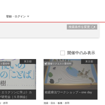
登録・ログイン
検索条件を変更
開催中のみ表示
東京都
東京都
ト受付中
開催リクエスト受付中
・エリクソンに学ぶ》カ
箱庭療法ワークショップ～one day
グ研究会［５月例会］
橋・赤羽
池袋・目白・板橋・赤羽