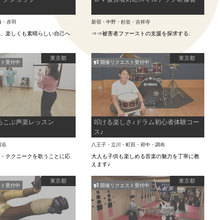
橋・赤羽
新宿・中野・杉並・吉祥寺
る、楽しくも素晴らしい自己へ
⇒⇒被害者ファーストの支援を探求する.
東京都
東京都
ト受付中
開催リクエスト受付中
ろこぶ声楽レッスン
叩ける楽しさ♪ドラム初心者体験コー
ス♪
田谷
八王子・立川・町田・府中・調布
ー・テクニークを歌うことに応
大人も子供も楽しめる音楽の魅力を丁寧に教
ン
えます♪
東京都
東京都
ト受付中
開催リクエスト受付中