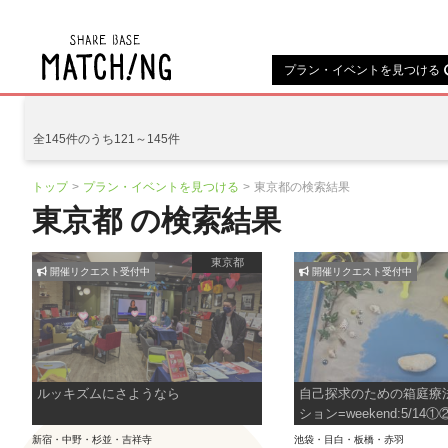
地域の魅力が見つかるシェアベ
プラン・イベントを見つける
全145件のうち121～145件
トップ
プラン・イベントを見つける
東京都の検索結果
東京都 の検索結果
東京都
開催リクエスト受付中
開催リクエスト受付中
ルッキズムにさようなら
自己探求のための箱庭療
ション=weekend:5/14①
新宿・中野・杉並・吉祥寺
池袋・目白・板橋・赤羽