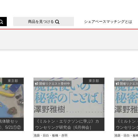
ースマッチング
商品を見つける
シェアベースマッチングとは
東京都
東京都
開催リクエスト受付中
開催リクエス
法体験セッ
《ミルトン・エリクソンに学ぶ》カ
《ミルトン
②、5/21①②
ウンセリング研究会［6月例会］
ウンセリン
池袋・目白・板橋・赤羽
池袋・目白・板