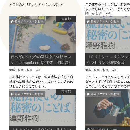
～自分のオリジナリティに出会おう～
この体験セッションは、箱庭
求に取り組んでいく、またと
時になるでしょう.
東京都
開催リクエスト受付中
開催リクエスト受付中
自己探求のための箱庭療法体験セッ
《ミルトン・エリクソン
ション=weekend:4/2①②、4/9①②、
ウンセリング研究会@
4/16①②、4/30①②
池袋・目白・板橋・赤羽
池袋・目白・板橋・赤羽
この体験セッションは、箱庭療法を通じて自
ミルトン・エリクソンがクラ
己探求に取り組んでいく、またとない週末の
ダーメイドで創案した工夫の
ひとときになるでしょう。
るのは、とてもワクワクする
東京都
開催リクエスト受付中
開催リクエスト受付中
《ミルトン・エリクソンに学ぶ》カ
資産形成セミナー