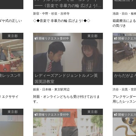
━━《音楽で 非暴力の輪 広げよう!
》
新宿・中野・杉並・吉祥寺
池袋・目白・板
ダヤ式の正しい
◇◆音楽で 非暴力の輪 広げよう! ◆◇
箱庭療法によ
の気づき
東京都
東京都
開催リクエスト受付中
開催リクエス
レッスン!!
レディーズアンドジェントルメン英
からだがよ
国英語教室
銀座・日本橋・東京駅周辺
渋谷・目黒・世
！エクササイ
対面・オンラインどちらも受け付けておりま
アレクサンダ
す。
用したレッス
東京都
東京都
開催リクエスト受付中
開催リクエス