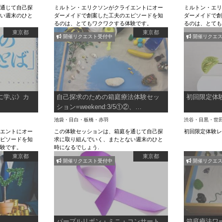
を通じて自己探
ミルトン・エリクソンがクライエントにオー
ミルトン・エ
ない週末のひと
ダーメイドで創案した工夫のエピソードを知
ダーメイドで
るのは、とてもワクワクする体験です。
るのは、とて
東京都
東京都
開催リクエスト受付中
開催リクエス
に学ぶ》カ
自己探求のための箱庭療法体験セッ
初回限定体
ション=weekend:3/5①②、
3/12①②、3/19①②
池袋・目白・板橋・赤羽
渋谷・目黒・世
イエントにオー
この体験セッションは、箱庭を通じて自己探
初回限定体験
エピソードを知
求に取り組んでいく、またとない週末のひと
体験です。
時になるでしょう.
東京都
東京都
開催リクエスト受付中
開催リクエス
パープルリボン・ミニ・コンサート
箱庭療法ワ