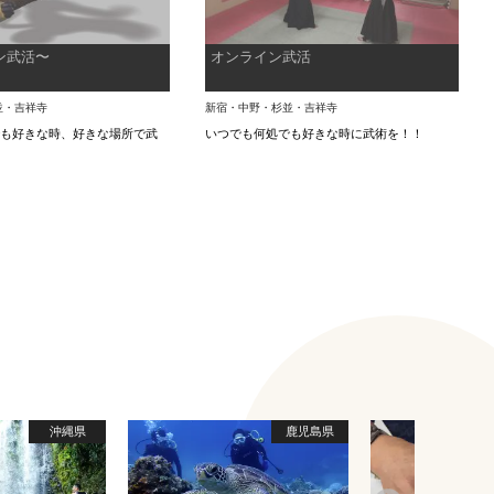
ン武活〜
オンライン武活
並・吉祥寺
新宿・中野・杉並・吉祥寺
でも好きな時、好きな場所で武
いつでも何処でも好きな時に武術を！！
！
沖縄県
鹿児島県