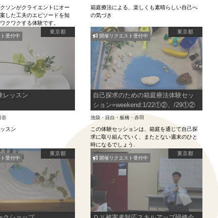
リクソンがクライエントにオー
箱庭療法による、楽しくも素晴らしい自己へ
創案した工夫のエピソードを知
の気づき
もワクワクする体験です。
東京都
東京都
ト受付中
開催リクエスト受付中
験レッスン
自己探求のための箱庭療法体験セッ
ション=weekend:1/22①②、/29①②
田谷
池袋・目白・板橋・赤羽
レッスン
この体験セッションは、箱庭を通じて自己探
求に取り組んでいく、またとない週末のひと
時になるでしょう.
東京都
東京都
ト受付中
開催リクエスト受付中
ークショップ
ＤＶ被害者対応スキルアップ研修会