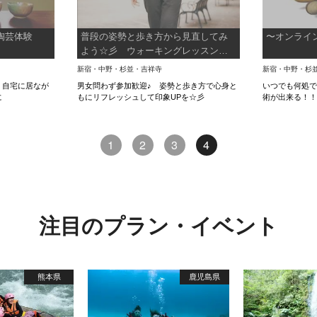
陶芸体験
普段の姿勢と歩き方から見直してみ
〜オンライ
よう☆彡 ウォーキングレッスン体
験プラン
新宿・中野・杉並・吉祥寺
新宿・中野・杉
 自宅に居なが
男女問わず参加歓迎♪ 姿勢と歩き方で心身と
いつでも何処
に
もにリフレッシュして印象UPを☆彡
術が出来る！
1
2
3
4
注目のプラン・イベント
熊本県
鹿児島県