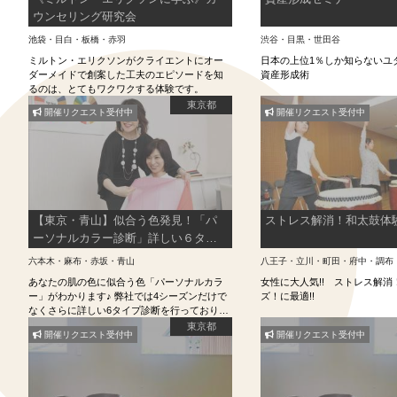
ウンセリング研究会
池袋・目白・板橋・赤羽
渋谷・目黒・世田谷
ミルトン・エリクソンがクライエントにオー
日本の上位1％しか知らないユ
ダーメイドで創案した工夫のエピソードを知
資産形成術
るのは、とてもワクワクする体験です。
東京都
開催リクエスト受付中
開催リクエスト受付中
【東京・青山】似合う色発見！「パ
ストレス解消！和太鼓体験
ーソナルカラー診断」詳しい６タイ
プ診断で実施！外苑前駅より徒歩４
六本木・麻布・赤坂・青山
八王子・立川・町田・府中・調布
分！
あなたの肌の色に似合う色「パーソナルカラ
女性に大人気!! ストレス解消
ー」がわかります♪ 弊社では4シーズンだけで
ズ！に最適!!
なくさらに詳しい6タイプ診断を行っておりま
す。 ファッションやメイクでパーソナルカラ
東京都
開催リクエスト受付中
開催リクエスト受付中
ーを取り入れて魅力をアップさせましょう