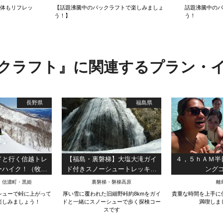
も体もリフレッ
【話題沸騰中のパックラフトで楽しみましょ
話題沸騰中の
う！】
う！
クラフト』に関連するプラン・
長野県
福島県
ドと行く信越トレ
【福島・裏磐梯】大塩大滝ガイ
４，５ｈＡＭ半
ーハイク！（牧峠
ド付きスノーシュートレッキン
ング
 千曲川集合】
グ
・信濃町・黒姫
裏磐梯・磐梯高原
離
シューで峠に上がって
厚い雪に覆われた旧細野峠約8kmをガイ
貴重な時間を上手に
楽しみましょう！
ドと一緒にスノーシューで歩く探検コー
満喫しま
スです