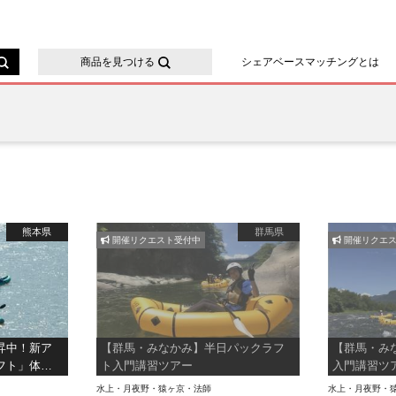
ースマッチング
商品を見つける
シェアベースマッチングとは
熊本県
群馬県
開催リクエスト受付中
開催リクエス
昇中！新ア
【群馬・みなかみ】半日パックラフ
【群馬・み
フト」体
ト入門講習ツアー
入門講習ツ
水上・月夜野・猿ヶ京・法師
水上・月夜野・