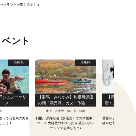
パックラフトを楽しみましょ
イベント
沖縄県
群馬県
日シュノーケリ
【群馬・みなかみ】利根川源流
【新潟・越後湯
コース
の湖「洞元湖」カヌー体験（半
喫！スノーシュ
日コース）
（秋葉
島
水上・月夜野・猿ヶ京・法師
湯沢・
使って石垣島の海を
利根川源流の湖（洞元湖）での体験半日
雪原を歩くスノーシュ
しょう！
コース 大自然の中ゆったり湖上のクル
静かな雪の森をガイド
ージングを楽しもう♪
1日