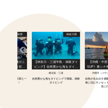
福島県
神奈川県
市松川浦】磯ガニ
【神奈川・三浦半島・体験ダイ
【沖縄・中部
子大興奮！（宿泊
ビング】自然豊かな海をダイビ
SUP》東シナ
ン @亀屋旅館）
ングで堪能。体験ダイビング
快適新施設・
相馬
横須賀・三浦
沖縄市（コザ
心者で
ガイドの会」若旦那と一
自然豊かな海をダイビングで堪能。体験
自然が生み出す感
磯ガニ釣り体験！
ダイビング
海に沈むサンセット
見に