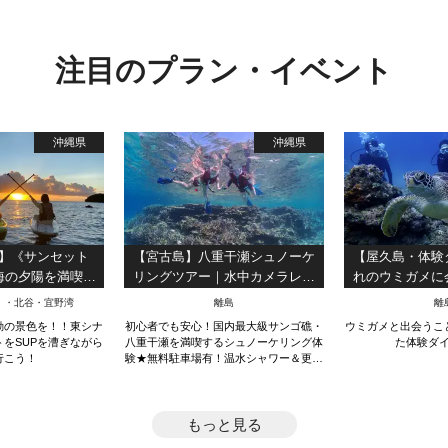
注目のプラン・イベント
沖縄県
沖縄県
】《サンセット
【宮古島】八重干瀬シュノーケ
【屋久島・体験
海の夕陽を満喫！
リングツアー｜水中カメラレン
れのウミガメに
当日予約ＯＫ！初
タル無料＆写真データプレゼン
長く潜ることで
）・北谷・宜野湾
離島
離
も安心♪
ト（２～３ポイント案内）
を上げるスペシ
動の景色を！！東シナ
初心者でも安心！国内最大級サンゴ礁・
ウミガメと出会うこ
ース！（
をSUPを漕ぎながら
八重干瀬を満喫するシュノーケリング体
た体験ダ
行こう！
験★無料駐車場有！温水シャワー＆更衣
室にトイレなど男女エリア別充実施設完
備！
もっと見る