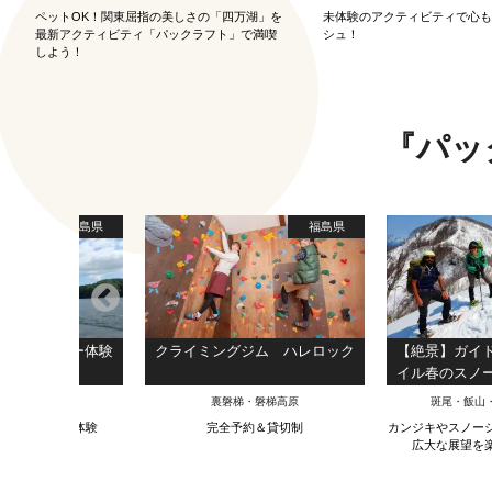
ペットOK！関東屈指の美しさの「四万湖」を
未体験のアクティビティで心
最新アクティビティ「パックラフト」で満喫
シュ！
しよう！
『パッ
福島県
福島県
ィアンカヌー体験
クライミングジム ハレロック
【絶景】ガイ
イル春のスノ
編）【花の駅
梯・磐梯高原
裏磐梯・磐梯高原
斑尾・飯山
ディアンカヌー体験
完全予約＆貸切制
カンジキやスノー
広大な展望を