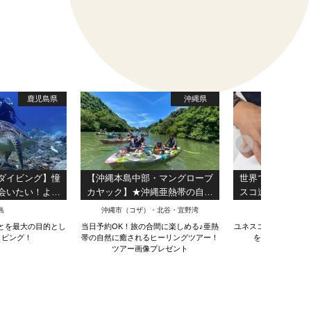
鹿児島県
沖縄県
ダイビング】憧
【沖縄本島中部・マングローブ
世界で唯一、五
会いたい！より
カヤック】★沖縄亜熱帯の自然
スコ遺産の手作
ウミガメ遭遇率
を満喫★本島内のアクセス抜群
箔押し
島
沖縄市（コザ）・北谷・宜野湾
湯の花・丹
ャル1ダイブ・コ
★２歳～参加OK★快適新施設★
とを最大の目的とし
当日予約OK！旅の合間に楽しめる♪亜熱
ユネスコ遺産の金箔に
3時間半）
写真データ無料プレゼント
イビング！
帯の自然に癒されるヒーリングツアー！
を経験できるレ
ツアー画像プレゼント