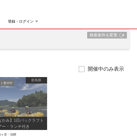
登録・ログイン
検索条件を変更
開催中のみ表示
群馬県
ト受付中
なかみ】1日パックラフト
アー・ランチ付き
猿ヶ京・法師