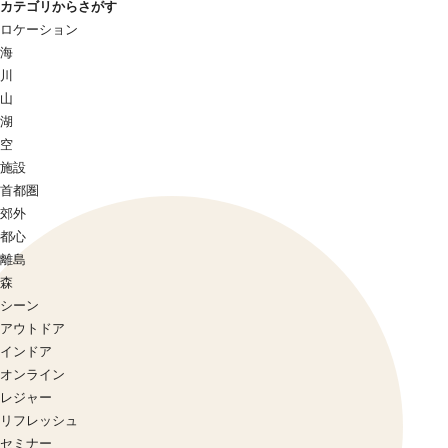
カテゴリからさがす
ロケーション
海
川
山
湖
空
施設
首都圏
郊外
都心
離島
森
シーン
アウトドア
インドア
オンライン
レジャー
リフレッシュ
セミナー