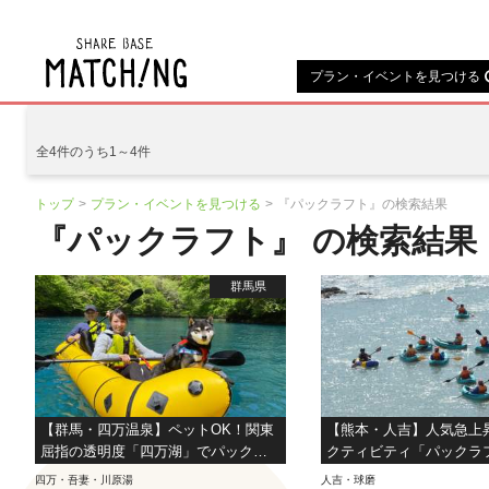
地域の魅力が見つかるシェアベ
プラン・イベントを見つける
全4件のうち1～4件
トップ
プラン・イベントを見つける
『パックラフト』の検索結果
『パックラフト』 の検索結果
群馬県
【群馬・四万温泉】ペットOK！関東
【熊本・人吉】人気急上
屈指の透明度「四万湖」でパックラ
クティビティ「パックラ
フト半日ツアー!!
験！【初心者も安心】
四万・吾妻・川原湯
人吉・球磨