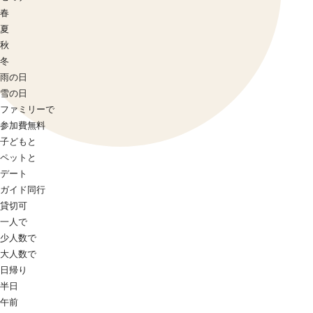
春
夏
秋
冬
雨の日
雪の日
ファミリーで
参加費無料
子どもと
ペットと
デート
ガイド同行
貸切可
一人で
少人数で
大人数で
日帰り
半日
午前