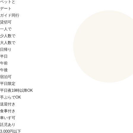
ペットと
デート
ガイド同行
貸切可
一人で
少人数で
大人数で
日帰り
半日
午前
午後
宿泊可
平日限定
平日夜19時以降OK
手ぶらでOK
送迎付き
食事付き
車いす可
託児あり
3,000円以下