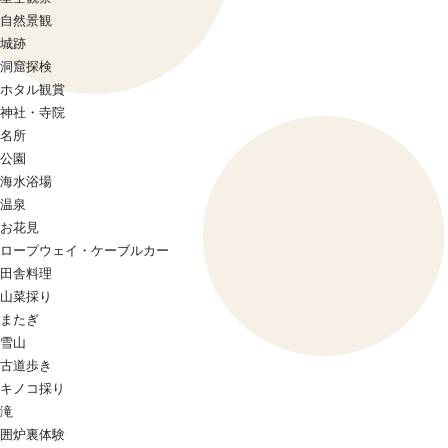
自然景観
城跡
洞窟探検
ホタル観賞
神社・寺院
名所
公園
海水浴場
温泉
お花見
ロープウェイ・ケーブルカー
田舎料理
山菜採り
またぎ
雪山
古道歩き
キノコ採り
滝
囲炉裏体験