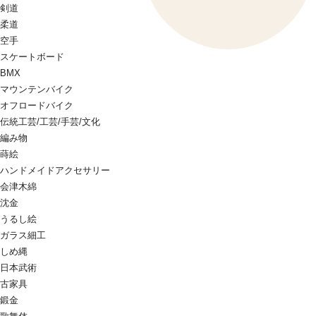
剣道
柔道
空手
スケートボード
BMX
マウンテンバイク
オフロードバイク
伝統工芸/工芸/手芸/文化
編み物
蒔絵
ハンドメイドアクセサリー
会津木綿
沈金
うるし絵
ガラス細工
しめ縄
日本武術
古家具
鍛金