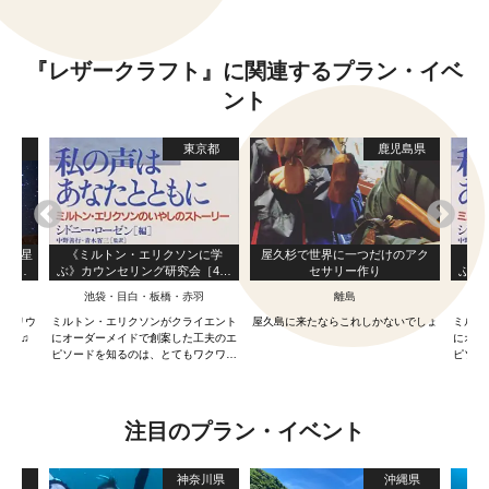
『レザークラフト』に関連するプラン・イベ
ント
縄県
東京都
鹿児島県
llな星
《ミルトン・エリクソンに学
屋久杉で世界に一つだけのアク
《
ない絶
ぶ》カウンセリング研究会［4月
セサリー作り
ぶ》
た♫男
例会］
池袋・目白・板橋・赤羽
離島
ご家
◎
ネタリウ
ミルトン・エリクソンがクライエント
屋久島に来たならこれしかないでしょ
ミルト
ょう♫
にオーダーメイドで創案した工夫のエ
にオー
ピソードを知るのは、とてもワクワク
ピソー
する体験です。
注目のプラン・イベント
島県
神奈川県
沖縄県