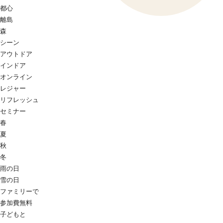
都心
離島
森
シーン
アウトドア
インドア
オンライン
レジャー
リフレッシュ
セミナー
春
夏
秋
冬
雨の日
雪の日
ファミリーで
参加費無料
子どもと