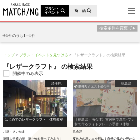
地域の魅力が見つかるシェアベースマッチング
プラン・
商 品
イベント
検索条件を変更
全5件のうち1～5件
トップ
プラン・イベントを見つける
『レザークラフト』の検索結果
『レザークラフト』 の検索結果
開催中のみ表示
埼玉県
福島県
開催リクエスト受付中
はじめてのレザークラフト 体験教室
【福島県・南会津】古民家で鹿革×ブナ
材で作るフォトフレーム手作り体験
川越・さいたま
奥会津
革職人指導の基 革小物を作ってみよう！
夏休みの思い出を形に！自然の風合い豊かな