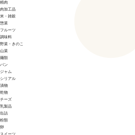
精肉
肉加工品
米・雑穀
惣菜
フルーツ
調味料
野菜・きのこ
山菜
麺類
パン
ジャム
シリアル
漬物
乾物
チーズ
乳製品
缶詰
粉類
卵
スイーツ