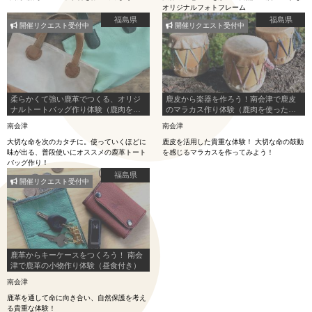
オリジナルフォトフレーム
福島県
福島県
開催リクエスト受付中
開催リクエスト受付中
柔らかくて強い鹿革でつくる、オリジ
鹿皮から楽器を作ろう！南会津で鹿皮
ナルトートバッグ作り体験（鹿肉を使
のマラカス作り体験（鹿肉を使った昼
ったランチ付き）
食付き）
南会津
南会津
大切な命を次のカタチに。使っていくほどに
鹿皮を活用した貴重な体験！ 大切な命の鼓動
味が出る、普段使いにオススメの鹿革トート
を感じるマラカスを作ってみよう！
バッグ作り！
福島県
開催リクエスト受付中
鹿革からキーケースをつくろう！ 南会
津で鹿革の小物作り体験（昼食付き）
南会津
鹿革を通して命に向き合い、自然保護を考え
る貴重な体験！