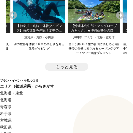
津の自
【神奈川・真鶴・体験ダイビン
【沖縄本島中部・マングローブ
【屋
りと十
グ】海の世界を体験！水中の楽
カヤック】★沖縄亜熱帯の自然
久島
しさを知る体験ダイビング
を満喫★本島内のアクセス抜群
のダ
湯河原・真鶴・小田原
沖縄市（コザ）・北谷・宜野湾
★２歳～参加OK★快適新施設★
な1
写真データ無料プレゼント
庵の庭し
海の世界を体験！水中の楽しさを知る
当日予約OK！旅の合間に楽しめる♪亜
屋久島
な一日
体験ダイビング
熱帯の自然に癒されるヒーリングツア
中写真
ー！ツアー画像プレゼント
の海を
もっと見る
プラン・イベントを見つける
エリア（都道府県）からさがす
北海道・東北
北海道
青森県
岩手県
宮城県
秋田県