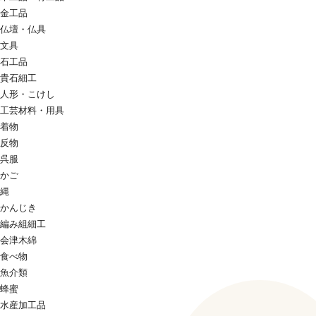
金工品
仏壇・仏具
文具
石工品
貴石細工
人形・こけし
工芸材料・用具
着物
反物
呉服
かご
縄
かんじき
編み組細工
会津木綿
食べ物
魚介類
蜂蜜
水産加工品