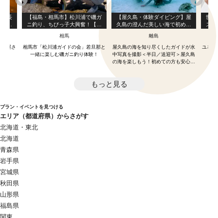
屋店長
【福島・相馬市】松川浦で磯ガ
【屋久島・体験ダイビング】屋
世界
」採取
ニ釣り、ちびっ子大興奮！【体
久島の澄んだ美しい海で初めて
スコ
験のみ】
のダイビング体験！ベーシック
相馬
離島
な1ダイブ・コース！（3時間）
パン屋さ
相馬市「松川浦ガイドの会」若旦那と
屋久島の海を知り尽くしたガイドが水
ユネス
験
一緒に楽しむ磯ガニ釣り体験！
中写真を撮影＜半日／送迎可＞屋久島
技
の海を楽しもう！初めての方も安心・
丁寧にレクチャーします！
もっと見る
プラン・イベントを見つける
エリア（都道府県）からさがす
北海道・東北
北海道
青森県
岩手県
宮城県
秋田県
山形県
福島県
関東