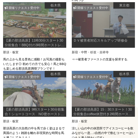
栃木県
東京都
開催リクエスト受付中
開催リクエスト受付中
【夏の那須高原】11時30分スタート30
ＤＶ被害者対応スキルアップ研修会
分前集合！BBQ付の3時間ホーストレッ
キング！
那須・板室
新宿・中野・杉並・吉祥寺
馬の上から見る景色に感動！お写真の撮影も
⇒⇒被害者ファーストの支援を探求する.
いたします◎ 初めての方でも安心！馬とBBQ
も楽しめる那須高原満喫プランです！
栃木県
栃木県
開催リクエスト受付中
開催リクエスト受付中
【夏の那須高原】9時スタート30分前集
【夏の那須高原】15：30スタート！30
合！ショートコース NO密ホーストレ
分前集合coffee休憩付き2時間ホースト
ッキング！
レッキング
那須・板室
那須・板室
那須高原の大自然の中を馬で歩く姿はまるで
涼しい山の中の休憩所でアイスコーヒーを飲
異国のよう♪ 雑踏を離れ非現実的な時間を馬
みながら一息…♪自然の中で飲むコーヒーはい
と過ごしてみよう！
つもと違う味わいです♪