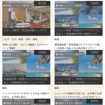
ーにしたレッスン内容です。午前中の静かな
東京都
沖縄県
開催リクエスト受付中
開催リクエスト受付中
海に船出し、勝浦湾内周遊・小島を一周しま
す。 初心者大歓迎です！
ストレス解消！和太鼓体験レッスン!!
フェリー利用！絶景のケラマブルーに
出会う！渡嘉敷島日帰り体験ダイビン
グ
八王子・立川・町田・府中・調布
離島
女性に大人気!! ストレス解消！エクササイ
透明度抜群！世界屈指のケラマブルーで美し
ズ！に最適!!
い大自然に出会う大人気日帰りツアー！
沖縄県
沖縄県
開催リクエスト受付中
開催リクエスト受付中
高速船利用！絶景のケラマブルーに出
フェリーで行く！絶景のケラマブルー
会う！渡嘉敷島日帰りシュノーケリン
に出会う！渡嘉敷島日帰りシュノーケ
グ体験
リング体験
離島
離島
インストラクターがサポートするから初めて
シュノーケル初めての方でも、お子様でも安
の方も、お子様も安心！
心♪インストラクターがしっかりサポート！
福島県
静岡県
開催リクエスト受付中
開催リクエスト受付中