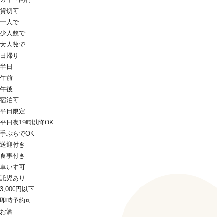
貸切可
一人で
少人数で
大人数で
日帰り
半日
午前
午後
宿泊可
平日限定
平日夜19時以降OK
手ぶらでOK
送迎付き
食事付き
車いす可
託児あり
3,000円以下
即時予約可
お酒