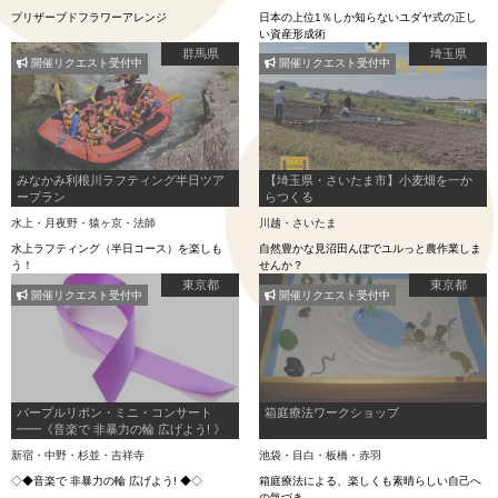
プリザーブドフラワーアレンジ
日本の上位1％しか知らないユダヤ式の正し
い資産形成術
群馬県
埼玉県
開催リクエスト受付中
開催リクエスト受付中
みなかみ利根川ラフティング半日ツア
【埼玉県・さいたま市】小麦畑を一か
ープラン
らつくる
水上・月夜野・猿ヶ京・法師
川越・さいたま
水上ラフティング（半日コース）を楽しも
自然豊かな見沼田んぼでユルっと農作業しま
う！
せんか？
東京都
東京都
開催リクエスト受付中
開催リクエスト受付中
パープルリボン・ミニ・コンサート
箱庭療法ワークショップ
━━《音楽で 非暴力の輪 広げよう! 》
新宿・中野・杉並・吉祥寺
池袋・目白・板橋・赤羽
◇◆音楽で 非暴力の輪 広げよう! ◆◇
箱庭療法による、楽しくも素晴らしい自己へ
の気づき