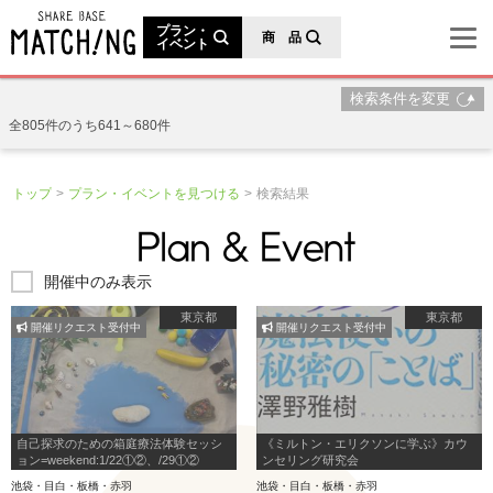
地域の魅力が見つかるシェアベースマッチング
プラン・
商 品
イベント
検索条件を変更
全805件のうち641～680件
トップ
プラン・イベントを見つける
検索結果
開催中のみ表示
東京都
東京都
開催リクエスト受付中
開催リクエスト受付中
自己探求のための箱庭療法体験セッシ
《ミルトン・エリクソンに学ぶ》カウ
ョン=weekend:1/22①②、/29①②
ンセリング研究会
池袋・目白・板橋・赤羽
池袋・目白・板橋・赤羽