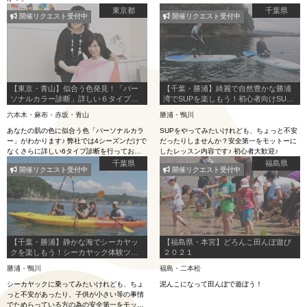
東京都
千葉県
開催リクエスト受付中
開催リクエスト受付中
【東京・青山】似合う色発見！「パー
【千葉・勝浦】綺麗で自然豊かな勝浦
ソナルカラー診断」詳しい６タイプ診
湾でSUPを楽しもう！初心者向けSUP
断で実施！外苑前駅より徒歩４分！
体験ツアー♪
六本木・麻布・赤坂・青山
勝浦・鴨川
あなたの肌の色に似合う色「パーソナルカラ
SUPをやってみたいけれども、ちょっと不安
ー」がわかります♪ 弊社では4シーズンだけで
だったりしませんか？安全第一をモットーに
なくさらに詳しい6タイプ診断を行っており
したレッスン内容です♪ 初心者大歓迎♪
ます。 ファッションやメイクでパーソナルカ
千葉県
福島県
開催リクエスト受付中
開催リクエスト受付中
ラーを取り入れて魅力をアップさせましょう
【千葉・勝浦】静かな海でシーカヤッ
【福島県・本宮】どろんこ田んぼ遊び
クを楽しもう！シーカヤック体験ツア
２０２１
ー ♪
勝浦・鴨川
福島・二本松
シーカヤックに乗ってみたいけれども、ちょ
泥んこになって田んぼで遊ぼう！
っと不安があったり、子供が小さい等の事情
でためらっている方の為の安全第一をモット