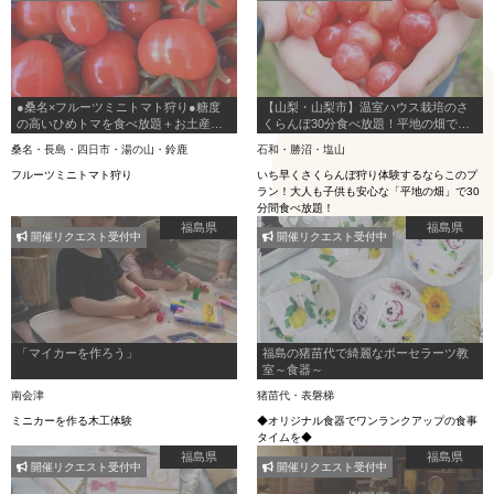
●桑名×フルーツミニトマト狩り●糖度
【山梨・山梨市】温室ハウス栽培のさ
の高いひめトマを食べ放題＋お土産付
くらんぼ30分食べ放題！平地の畑で贅
き♪ご友人同士やカップルでのご参加も
沢なさくらんぼ狩り！
桑名・長島・四日市・湯の山・鈴鹿
石和・勝沼・塩山
もちろんOK！のプラン詳細
フルーツミニトマト狩り
いち早くさくらんぼ狩り体験するならこのプ
ラン！大人も子供も安心な「平地の畑」で30
分間食べ放題！
福島県
福島県
開催リクエスト受付中
開催リクエスト受付中
「マイカーを作ろう」
福島の猪苗代で綺麗なポーセラーツ教
室～食器～
南会津
猪苗代・表磐梯
ミニカーを作る木工体験
◆オリジナル食器でワンランクアップの食事
タイムを◆
福島県
福島県
開催リクエスト受付中
開催リクエスト受付中