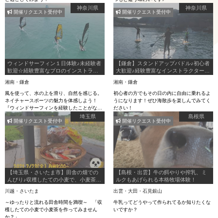
神奈川県
神奈川県
開催リクエスト受付中
開催リクエスト受付中
ウィンドサーフィン１日体験♪未経験者
【鎌倉】スタンドアップパドル♪初心者
歓迎☆経験豊富なプロのインストラク
大歓迎♪経験豊富なインストラクターが
ターが丁寧にお教えます！
丁寧にお教えいたします★
湘南・鎌倉
湘南・鎌倉
風を使って、水の上を滑り、自然を感じる。
初心者の方でもその日の内に自由に乗れるよ
ネイチャースポーツの魅力を体感しよう！
うになります！ぜひ海散歩を楽しんでみてく
『ウィンドサーフィンを経験したことがな
ださい！
い！』 『新しいことやマリンスポーツに挑戦
埼玉県
島根県
開催リクエスト受付中
開催リクエスト受付中
したい♪』という方、大歓迎★
【埼玉県・さいたま市】田舎の畑での
【島根・出雲】牛の餌やりや搾乳、ミ
んびり♪収穫したての小麦で、小麦茶づ
ルクもあげられる本格牧場体験！
くり体験！
川越・さいたま
出雲・大田・石見銀山
～ゆったりと流れる田舎時間を満喫～ 「収
牛乳ってどうやって作られてるか知りたくな
穫したての小麦で小麦茶を作ってみません
いですか？
か？」