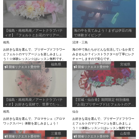
【福島・南相馬発／アートクラブパテ
海の中を見てみよう！まずは伊豆の海
ィオ】『フェルトとお花のマリアージ
で体験ダイビング
ュ｟アレンジ｠』☆手作り体験プラ
相馬
沼津・三島
ン！
お好きな花を選んで、プリザーブドフラワー
海の中で魚たちがどんな生活しているか見て
とフェルトのマリアージュを楽しみましょ
みませんか？インストラクターが丁寧にレク
う！☆体験レッスン☆はレッスン無料です。
チャーしますので安心です。
福島県
宮城県
開催リクエスト受付中
開催リクエスト受付中
【福島・南相馬発／アートクラブパテ
【宮城・仙台発】期間限定 特別価格
ィオ】お好きな花材で、世界でたった
『お花(プリザーブド)とフェルトのアレ
一つのアロマサシェ（アロマワックス
ンジ』 手作り体験プラン！
相馬
仙台
バー）を創りましょう♪
お好きな花を選んで、アロマサシェ（アロマ
お好きな花を選んで、プリザーブドフラワー
ワックスバー）体験を楽しみましょう！
とフェルトのマリアージュを楽しみましょ
う！☆体験レッスン☆はレッスン無料です。
三重県
山梨県
開催リクエスト受付中
開催リクエスト受付中