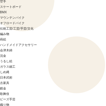
空手
スケートボード
BMX
マウンテンバイク
オフロードバイク
伝統工芸/工芸/手芸/文化
編み物
蒔絵
ハンドメイドアクセサリー
会津木綿
沈金
うるし絵
ガラス細工
しめ縄
日本武術
古家具
鍛金
歌舞伎
ビーズ手芸
織り物