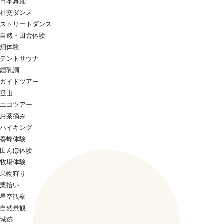
日本舞踊
社交ダンス
ストリートダンス
自然・田舎体験
畑体験
テントサウナ
鍾乳洞
ガイドツアー
登山
エコツアー
お茶摘み
ハイキング
養蜂体験
田んぼ体験
牧場体験
果物狩り
栗拾い
星空観察
自然景観
城跡