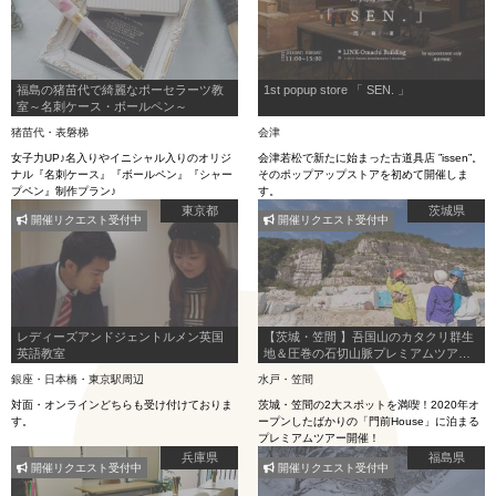
福島の猪苗代で綺麗なポーセラーツ教
1st popup store 「 SEN. 」
室～名刺ケース・ボールペン～
猪苗代・表磐梯
会津
女子力UP♪名入りやイニシャル入りのオリジ
会津若松で新たに始まった古道具店 ”issen”。
ナル『名刺ケース』『ボールペン』『シャー
そのポップアップストアを初めて開催しま
プペン』制作プラン♪
す。
東京都
茨城県
開催リクエスト受付中
開催リクエスト受付中
レディーズアンドジェントルメン英国
【茨城・笠間 】吾国山のカタクリ群生
英語教室
地＆圧巻の石切山脈プレミアムツア
ー！
銀座・日本橋・東京駅周辺
水戸・笠間
対面・オンラインどちらも受け付けておりま
茨城・笠間の2大スポットを満喫！2020年オ
す。
ープンしたばかりの「門前House」に泊まる
プレミアムツアー開催！
兵庫県
福島県
開催リクエスト受付中
開催リクエスト受付中