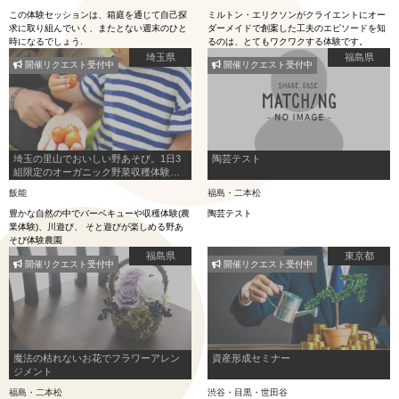
この体験セッションは、箱庭を通じて自己探
ミルトン・エリクソンがクライエントにオー
求に取り組んでいく、またとない週末のひと
ダーメイドで創案した工夫のエピソードを知
時になるでしょう.
るのは、とてもワクワクする体験です。
埼玉県
福島県
開催リクエスト受付中
開催リクエスト受付中
埼玉の里山でおいしい野あそび。1日3
陶芸テスト
組限定のオーガニック野菜収穫体験＆
BBQ
飯能
福島・二本松
豊かな自然の中でバーベキューや収穫体験(農
陶芸テスト
業体験)、川遊び、 そと遊びが楽しめる野あ
そび体験農園
福島県
東京都
開催リクエスト受付中
開催リクエスト受付中
魔法の枯れないお花でフラワーアレン
資産形成セミナー
ジメント
福島・二本松
渋谷・目黒・世田谷