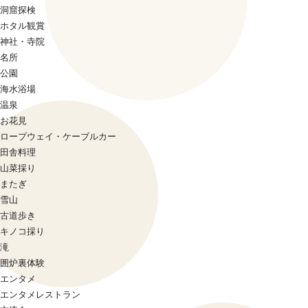
洞窟探検
ホタル観賞
神社・寺院
名所
公園
海水浴場
温泉
お花見
ロープウェイ・ケーブルカー
田舎料理
山菜採り
またぎ
雪山
古道歩き
キノコ採り
滝
囲炉裏体験
エンタメ
エンタメレストラン