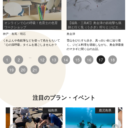
オンラインで心の呼吸！色育士の色育
【福島・三島町】奥会津の鉄砲撃ち猟
ワークショップ
師と行く兎（うさぎ）狩りとジビエ料
理体験。
神戸・有馬・明石
奥会津
くれよんや色鉛筆などを使って色をもちいて
雪山をひたすら歩き、真っ白い命に辿り着
「心の深呼吸」タイムを過ごしませんか？
く。ジビエ料理を堪能しながら、奥会津最後
のマタギに聞く山のお話。
...
1
2
12
13
14
15
16
17
18
19
20
21
注目のプラン・イベント
島県
福島県
鹿児島県