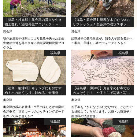
【福島・只見町】奥会津の貴重な生き
【福島・奥会津】綺麗な水で心も体も
物よ甦れ！湿地再生プロジェクト～湿
リフレッシュ！奥会津の湧水スポット
地づくり編～
巡り
奥会津
奥会津
耕作放棄地や休耕田により住処を失った水生
紅茶好きの農泊店主が、知る人ぞ知る名水へ
生物の住処を再生させる地域課題解決型プロ
ご案内。美味しい水でティータイムも！
グラム
福島県
福島県
【福島・柳津町】キャンプにもおすす
【福島県・柳津町】真言宗のお寺で心
め！木のぬくもりに触れる。会津桐で
の大そうじ！ 〜手ぶらで写経・写仏
カッティングボード作り！
体験〜
奥会津
奥会津
奥会津は桐の名産地！杢目の美しさが特徴の
お手本を上からなぞるだけなので、どなたで
会津桐で、世界に一つのカッティングボード
も挑戦していただけます。お茶・お茶菓子・
を作ってみませんか？
副住職の法話付き。
福島県
福島県