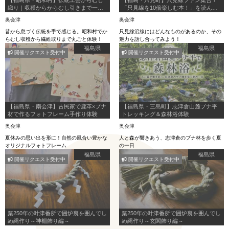
織り｜収穫からからむし引きまで一日
「只見線を10倍楽しむ本！」を読んで
体験
みる会！
奥会津
奥会津
昔から息づく伝統を手で感じる。昭和村でか
只見線沿線にはどんなものがあるのか、その
らむし収穫から繊維取りまで丸ごと体験！
魅力を話し合ってみよう！
福島県
福島県
開催リクエスト受付中
開催リクエスト受付中
【福島県・南会津】古民家で鹿革×ブナ
【福島県・三島町】志津倉山麓ブナ平
材で作るフォトフレーム手作り体験
トレッキング＆森林浴体験
奥会津
奥会津
夏休みの思い出を形に！自然の風合い豊かな
人と森が響きあう、志津倉のブナ林を歩く夏
オリジナルフォトフレーム
の一日
福島県
福島県
開催リクエスト受付中
開催リクエスト受付中
築250年の叶津番所で囲炉裏を囲んでし
築250年の叶津番所で囲炉裏を囲んでし
め縄作り～神棚飾り編～
め縄作り～玄関飾り編～