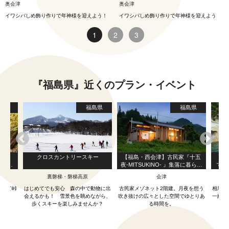
奥会津
奥会津
イワシバしめ飾り作りで年神様を迎えよう！
イワシバしめ飾り作りで年神様を迎えよう
1
2
3
『福島県』近くのプラン・イベント
島県
福島県
福島県
１号
クロスカントリースキー
【福島・西会津】古民家『十五
【福
レッキ
夜-MITSUKINO- 』集落に暮らす
でめ
！
ように泊まる宿泊体験。
者様
裏磐梯・磐梯高原
会津
あえて峠
はじめてでも安心 森の中で動物に出
古民家メゾネット2階建。月夜を想う
相馬市
会えるかも！ 雪景色を眺めながら、
吹き抜けの広々とした空間でゆとりあ
一緒に
歩くスキーを楽しみませんか？
る時間を。
にな