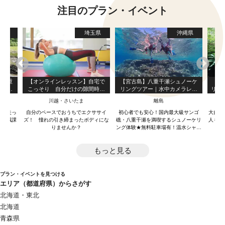
注目のプラン・イベント
島県
埼玉県
沖縄県
の貴重
【オンラインレッスン】自宅で
【宮古島】八重干瀬シュノーケ
【や
生プロ
こっそり 自分だけの隙間時間
リングツアー｜水中カメラレン
リバ
編～
でバランスボールでボデイメイ
タル無料＆写真データプレゼン
ら参
川越・さいたま
離島
ク！
ト（２～３ポイント案内）
処を失っ
自分のペースでおうちでエクササイ
初心者でも安心！国内最大級サンゴ
大自然
る地域課
ズ！ 憧れの引き締まったボディにな
礁・八重干瀬を満喫するシュノーケリ
人も子
りませんか？
ング体験★無料駐車場有！温水シャワ
ー＆更衣室にトイレなど男女エリア別
充実施設完備！
もっと見る
プラン・イベントを見つける
エリア（都道府県）からさがす
北海道・東北
北海道
青森県