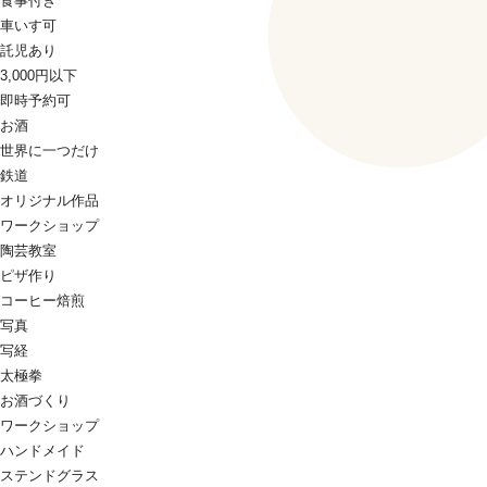
食事付き
車いす可
託児あり
3,000円以下
即時予約可
お酒
世界に一つだけ
鉄道
オリジナル作品
ワークショップ
陶芸教室
ピザ作り
コーヒー焙煎
写真
写経
太極拳
お酒づくり
ワークショップ
ハンドメイド
ステンドグラス