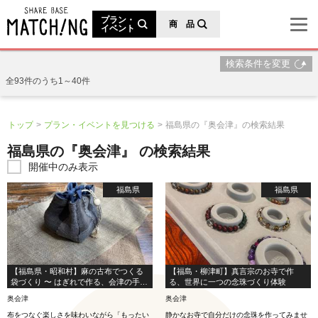
地域の魅力が見つかるシェアベースマッチング
プラン・
商 品
イベント
検索条件を変更
全93件のうち1～40件
トップ
プラン・イベントを見つける
福島県の『奥会津』の検索結果
福島県の『奥会津』 の検索結果
開催中のみ表示
福島県
福島県
【福島県・昭和村】麻の古布でつくる
【福島・柳津町】真言宗のお寺で作
袋づくり 〜 はぎれで作る、会津の手仕
る、世界に一つの念珠づくり体験
事 〜
奥会津
奥会津
布をつなぐ楽しさを味わいながら「もったい
静かなお寺で自分だけの念珠を作ってみませ