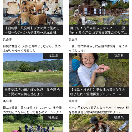
【福島県・只見町】ブナの葉で染める
目指せ！古民家暮らしマスター！（夏
一期一会のハンカチ体験〜地元食材を
Ver.）奥会津金山で古民家生活のリアル
使った郷土料理付き〜
を体験！
奥会津
奥会津
自然に生きる3人娘とお喋りしながら、染め
田舎、古民家暮らしに必須の作業を一緒にや
上がりをゆっくり楽しむ
ってみよう！
福島県
福島県
無農薬栽培の田んぼを体感！奥会津 金
【福島・只見町】奥会津の貴重な生き
山で夏の大自然を感じよう！
物よ甦れ！湿地再生プロジェクト～生
き物調査編～
奥会津
奥会津
田んぼ作業、田んぼ遊びをしながら、奥会津
小さい子もOK！住処を失った水生生物の住処
の大地とつながるとっておきのアーシング！
を再生させる地域課題解決型プログラム
福島県
福島県