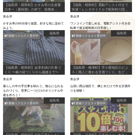
【福島県・昭和村】かすみ草の生産量
【福島・昭和村】電動アシスト付きで
日本一（夏秋期）の村で、収穫体
快適！レンタサイクルで昭和村の隠れ
験。〜昭和村の米から作るパンを添え
た見どころを周遊しよう！
奥会津
奥会津
て〜
かすみ草の60分採り放題。好きな色に染めて
ワンコインで楽しめる、電動アシスト付き自
みよう。
転車で巡る昭和村の日常探し♪
福島県
福島県
開催リクエスト受付中
開催リクエスト受付中
【福島県・昭和村】会津木綿の巾着づ
【福島県・柳津町】芋小屋地区のどぶ
くり 〜麻の紐づくりから裁縫まで〜
ろく職人に教わる甘酒づくり。生どぶ
ろくの試飲も！
奥会津
奥会津
暮らしの中の手仕事を味わう。無心になれる
山深い西山地区で、麹と水だけで作る甘酒作
ものづくり。世界に一つだけのオリジナル巾
りを体験！
着を作ろう！
福島県
福島県
開催リクエスト受付中
開催リクエスト受付中
【福島県・昭和村】伝統工芸からむし
【福島・只見町】只見線ファン集合！