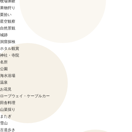
牧場体験
果物狩り
栗拾い
星空観察
自然景観
城跡
洞窟探検
ホタル観賞
神社・寺院
名所
公園
海水浴場
温泉
お花見
ロープウェイ・ケーブルカー
田舎料理
山菜採り
またぎ
雪山
古道歩き