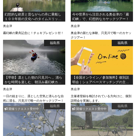
幻想的な絶景と昔ながらの舟に乗船し
今や世界から注目される奥会津の「霧
１００年前の文化へのタイムスリップ
幻峡」で、幻想的なカヤックツアー！
プラン！！
奥会津
奥会津
霧幻峡の乗舟記念に！チェキプレゼント付！
奥会津の新たな体験、只見川で唯一のカヤッ
クツアー！
福島県
福島県
【早朝】凛とした朝の只見川へ 。清ら
【全国オンライン／参加無料】個別説
かな時間を楽しむ、朝涼み霧幻峡カヤ
明会｜シェアベースマッチングの主催
ックツアー！
者になろう！
奥会津
奥会津
一日の始まりに、凛とした空気と清らかな自
主催者登録を検討されている方向けに、個別
然に浸る。只見川で唯一のカヤックツアー！
説明会を実施します。
福島県
福島県
開催リクエスト受付中
開催リクエスト受付中