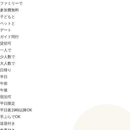
ファミリーで
参加費無料
子どもと
ペットと
デート
ガイド同行
貸切可
一人で
少人数で
大人数で
日帰り
半日
午前
午後
宿泊可
平日限定
平日夜19時以降OK
手ぶらでOK
送迎付き