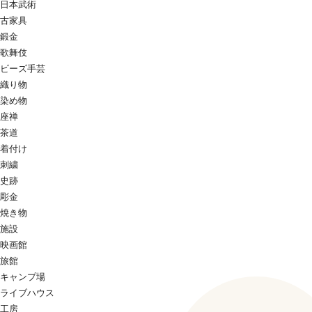
日本武術
古家具
鍛金
歌舞伎
ビーズ手芸
織り物
染め物
座禅
茶道
着付け
刺繍
史跡
彫金
焼き物
施設
映画館
旅館
キャンプ場
ライブハウス
工房