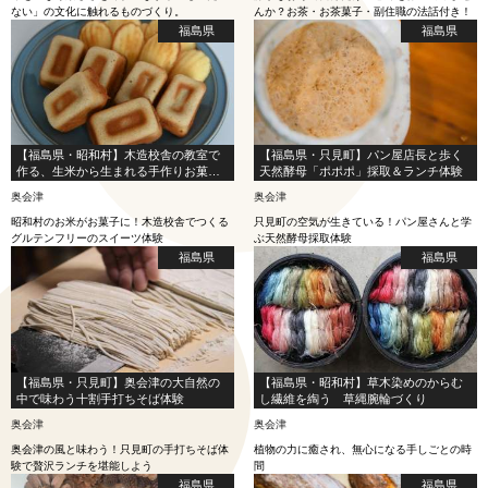
ない」の文化に触れるものづくり。
んか？お茶・お茶菓子・副住職の法話付き！
福島県
福島県
【福島県・昭和村】木造校舎の教室で
【福島県・只見町】パン屋店長と歩く
作る、生米から生まれる手作りお菓子
天然酵母「ポポポ」採取＆ランチ体験
体験
奥会津
奥会津
昭和村のお米がお菓子に！木造校舎でつくる
只見町の空気が生きている！パン屋さんと学
グルテンフリーのスイーツ体験
ぶ天然酵母採取体験
福島県
福島県
【福島県・只見町】奥会津の大自然の
【福島県・昭和村】草木染めのからむ
中で味わう十割手打ちそば体験
し繊維を綯う 草縄腕輪づくり
奥会津
奥会津
奥会津の風と味わう！只見町の手打ちそば体
植物の力に癒され、無心になる手しごとの時
験で贅沢ランチを堪能しよう
間
福島県
福島県