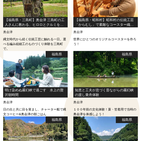
【福島県・三島町】奥会津 三島町の工
【福島県・昭和村】昭和村の伝統工芸
人さんに教わる、ヒロロとクルミを使
「からむし」で素敵なコースター織り
った編み組細工体験
体験
奥会津
奥会津
縄文時代から続く伝統工芸に触れる一日。選
世界にひとつのオリジナルコースターを作ろ
べる編み組細工のものづくり体験を三島町
う！
で。
福島県
福島県
明け染めぬ霧幻峡で過ごす 水上の贅
知恵と工夫が息づく昔ながらの霧幻峡
沢朝時間
の渡し乗舟体験
奥会津
奥会津
日の出と共に目を覚まし、チャーター船で縄
１００年前の文化体験！蓑・笠着用で当時の
文コーヒー&奥会津の朝ごはん
奥会津を体感しよう！
福島県
福島県