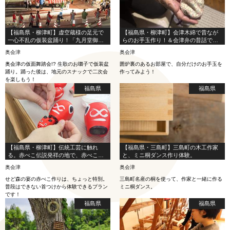
【福島県・柳津町】虚空蔵様の足元で
【福島県・柳津町】会津木綿で昔なが
一心不乱の仮装盆踊り！「九月堂御籠
らのお手玉作り！＆会津弁の昔話でほ
り」で過ごす奥会津の夜。
っこり
奥会津
奥会津
奥会津の仮面舞踏会!? 生歌のお囃子で仮装盆
囲炉裏のあるお部屋で、自分だけのお手玉を
踊り。踊った後は、地元のスナックで二次会
作ってみよう！
を楽しもう！
福島県
福島県
【福島県・柳津町】伝統工芸に触れ
【福島県・三島町】三島町の木工作家
る。赤べこ伝説発祥の地で、赤べこの
と、ミニ桐ダンス作り体験。
首つけ・絵付け体験！
奥会津
奥会津
せど森の宴の赤べこ作りは、ちょっと特別。
三島町名産の桐を使って、作家と一緒に作る
普段はできない首つけから体験できるプラン
ミニ桐ダンス。
です！
福島県
福島県