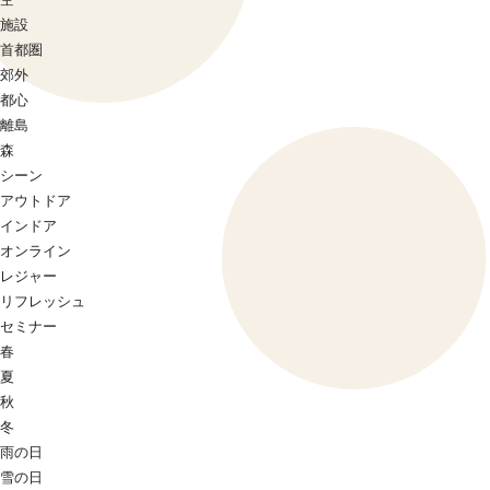
施設
首都圏
郊外
都心
離島
森
シーン
アウトドア
インドア
オンライン
レジャー
リフレッシュ
セミナー
春
夏
秋
冬
雨の日
雪の日