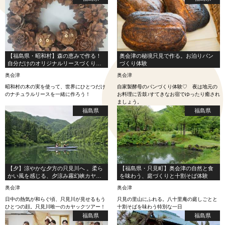
【福島県・昭和村】森の恵みで作る！
奥会津の秘境只見で作る。お泊りパン
自分だけのオリジナルリースづくり体
づくり体験
験
奥会津
奥会津
昭和村の木の実を使って、世界にひとつだけ
自家製酵母のパンづくり体験♡ 夜は地元の
のナチュラルリースを一緒に作ろう！
お料理に舌鼓♪すてきなお宿でゆったり癒され
ましょう。
福島県
福島県
【夕】涼やかな夕方の只見川へ 。柔ら
【福島県・只見町】奥会津の自然と食
かい風を感じる、夕涼み霧幻峡カヤッ
を味わう、庭づくりと十割そば体験
クツアー！
奥会津
奥会津
日中の熱気が和らぐ頃、只見川が見せるもう
只見の里山にふれる。八十里庵の庭しごとと
ひとつの顔。只見川唯一のカヤックツアー！
十割そばを味わう特別な一日
福島県
福島県